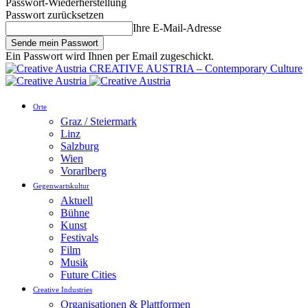
Passwort-Wiederherstellung
Passwort zurücksetzen
Ihre E-Mail-Adresse
Ein Passwort wird Ihnen per Email zugeschickt.
CREATIVE AUSTRIA – Contemporary Culture
Orte
Graz / Steiermark
Linz
Salzburg
Wien
Vorarlberg
Gegenwartskultur
Aktuell
Bühne
Kunst
Festivals
Film
Musik
Future Cities
Creative Industries
Organisationen & Plattformen