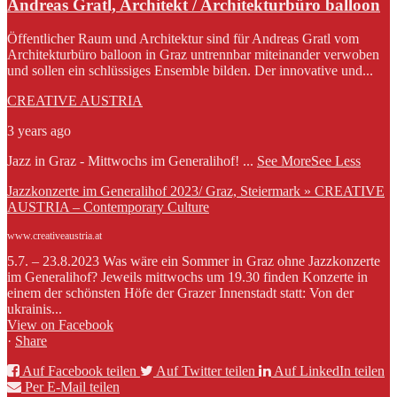
Andreas Gratl, Architekt / Architekturbüro balloon
Öffentlicher Raum und Architektur sind für Andreas Gratl vom
Architekturbüro balloon in Graz untrennbar miteinander verwoben
und sollen ein schlüssiges Ensemble bilden. Der innovative und...
CREATIVE AUSTRIA
3 years ago
Jazz in Graz - Mittwochs im Generalihof!
...
See More
See Less
Jazzkonzerte im Generalihof 2023/ Graz, Steiermark » CREATIVE
AUSTRIA – Contemporary Culture
www.creativeaustria.at
5.7. – 23.8.2023 Was wäre ein Sommer in Graz ohne Jazzkonzerte
im Generalihof? Jeweils mittwochs um 19.30 finden Konzerte in
einem der schönsten Höfe der Grazer Innenstadt statt: Von der
ukrainis...
View on Facebook
·
Share
Auf Facebook teilen
Auf Twitter teilen
Auf LinkedIn teilen
Per E-Mail teilen