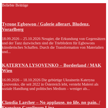
Beliebte Beiträge
Tyrone Egbowon / Galerie allerart, Bludenz,
Vorarlberg
18.09.2026 – 25.10.2026 Neugier, die Erkundung von Gegensätzen
und der Tanz dazwischen sind die Triebfedern für Egbowons
künstlerisches Schaffen. Durch die Transformation von Materialien
und...
KATERYNA LYSOVENKO – Borderland / MAK
Wien
16.09.2026 – 18.10.2026 Die gebürtige Ukrainerin Kateryna
Lysovenko, die seit 2022 in Österreich lebt, versteht Malerei als
soziale Handlung und politisches Medium – weniger als...
Claudia Larcher – No applause. no life. no pain. /
Francisco Carolinum Linz