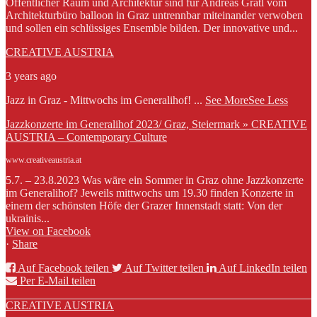
Öffentlicher Raum und Architektur sind für Andreas Gratl vom
Architekturbüro balloon in Graz untrennbar miteinander verwoben
und sollen ein schlüssiges Ensemble bilden. Der innovative und...
CREATIVE AUSTRIA
3 years ago
Jazz in Graz - Mittwochs im Generalihof!
...
See More
See Less
Jazzkonzerte im Generalihof 2023/ Graz, Steiermark » CREATIVE
AUSTRIA – Contemporary Culture
www.creativeaustria.at
5.7. – 23.8.2023 Was wäre ein Sommer in Graz ohne Jazzkonzerte
im Generalihof? Jeweils mittwochs um 19.30 finden Konzerte in
einem der schönsten Höfe der Grazer Innenstadt statt: Von der
ukrainis...
View on Facebook
·
Share
Auf Facebook teilen
Auf Twitter teilen
Auf LinkedIn teilen
Per E-Mail teilen
CREATIVE AUSTRIA