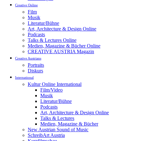
Creative Online
Film
Musik
Literatur/Bühne
Art, Architecture & Design Online
Podcasts
Talks & Lectures Online
Medien, Magazine & Bücher Online
CREATIVE AUSTRIA Magazin
Creative Austrians
Portraits
Diskurs
International
Kultur Online International
Film/Video
Musik
Literatur/Bühne
Podcasts
Art, Architecture & Design Online
Talks & Lectures
Medien, Magazine & Bücher
New Austrian Sound of Music
SchreibArt Austria
Kurzfilmschau