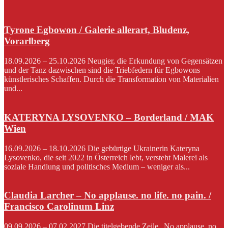
Tyrone Egbowon / Galerie allerart, Bludenz,
Vorarlberg
18.09.2026 – 25.10.2026 Neugier, die Erkundung von Gegensätzen
und der Tanz dazwischen sind die Triebfedern für Egbowons
künstlerisches Schaffen. Durch die Transformation von Materialien
und...
KATERYNA LYSOVENKO – Borderland / MAK
Wien
16.09.2026 – 18.10.2026 Die gebürtige Ukrainerin Kateryna
Lysovenko, die seit 2022 in Österreich lebt, versteht Malerei als
soziale Handlung und politisches Medium – weniger als...
Claudia Larcher – No applause. no life. no pain. /
Francisco Carolinum Linz
09.09.2026 – 07.02.2027 Die titelgebende Zeile „No applause. no