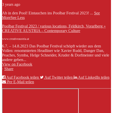
3 years ago
Ab in den Pool! Eintauchen ins Poolbar Festival 2023!
...
See
More
See Less
Poolbar Festival 2023 / various locations, Feldkirch, Vorarlberg »
CREATIVE AUSTRIA – Contemporary Culture
www.creativeaustria.at
6.7. – 14.8.2023 Das Poolbar Festival schöpft wieder aus dem
Vollen: renommierten Headliner wie Xavier Rudd, Danger Dan,
Peaches, Symba, Helge Schneider, Kruder & Dorfmeister und viele
andere geben...
View on Facebook
·
Share
Auf Facebook teilen
Auf Twitter teilen
Auf LinkedIn teilen
Per E-Mail teilen