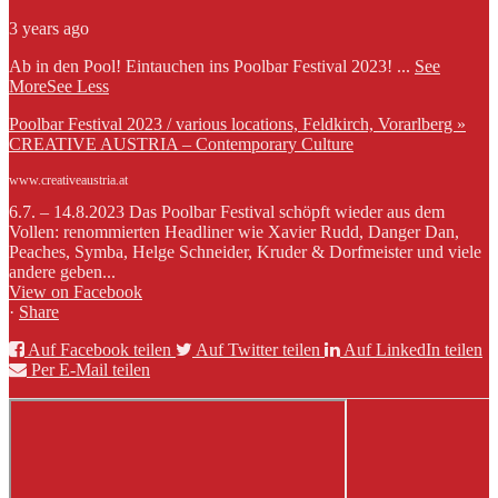
3 years ago
Ab in den Pool! Eintauchen ins Poolbar Festival 2023!
...
See
More
See Less
Poolbar Festival 2023 / various locations, Feldkirch, Vorarlberg »
CREATIVE AUSTRIA – Contemporary Culture
www.creativeaustria.at
6.7. – 14.8.2023 Das Poolbar Festival schöpft wieder aus dem
Vollen: renommierten Headliner wie Xavier Rudd, Danger Dan,
Peaches, Symba, Helge Schneider, Kruder & Dorfmeister und viele
andere geben...
View on Facebook
·
Share
Auf Facebook teilen
Auf Twitter teilen
Auf LinkedIn teilen
Per E-Mail teilen