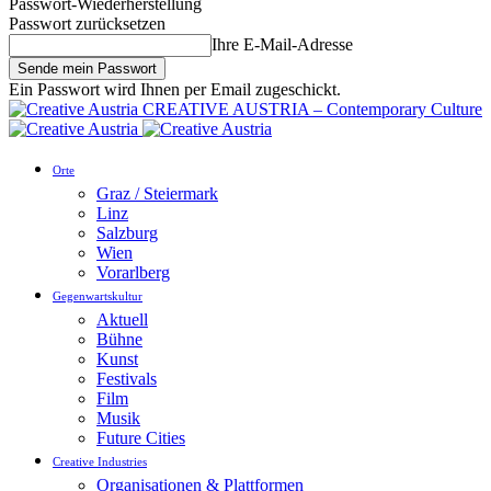
Passwort-Wiederherstellung
Passwort zurücksetzen
Ihre E-Mail-Adresse
Ein Passwort wird Ihnen per Email zugeschickt.
CREATIVE AUSTRIA – Contemporary Culture
Orte
Graz / Steiermark
Linz
Salzburg
Wien
Vorarlberg
Gegenwartskultur
Aktuell
Bühne
Kunst
Festivals
Film
Musik
Future Cities
Creative Industries
Organisationen & Plattformen