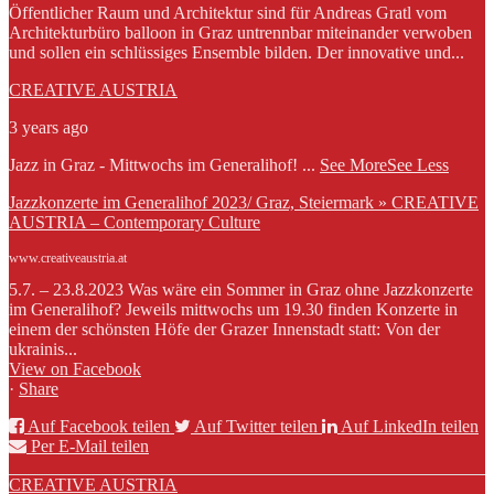
Öffentlicher Raum und Architektur sind für Andreas Gratl vom
Architekturbüro balloon in Graz untrennbar miteinander verwoben
und sollen ein schlüssiges Ensemble bilden. Der innovative und...
CREATIVE AUSTRIA
3 years ago
Jazz in Graz - Mittwochs im Generalihof!
...
See More
See Less
Jazzkonzerte im Generalihof 2023/ Graz, Steiermark » CREATIVE
AUSTRIA – Contemporary Culture
www.creativeaustria.at
5.7. – 23.8.2023 Was wäre ein Sommer in Graz ohne Jazzkonzerte
im Generalihof? Jeweils mittwochs um 19.30 finden Konzerte in
einem der schönsten Höfe der Grazer Innenstadt statt: Von der
ukrainis...
View on Facebook
·
Share
Auf Facebook teilen
Auf Twitter teilen
Auf LinkedIn teilen
Per E-Mail teilen
CREATIVE AUSTRIA