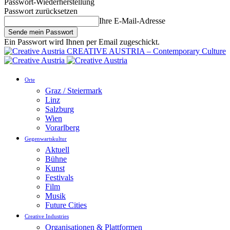
Passwort-Wiederherstellung
Passwort zurücksetzen
Ihre E-Mail-Adresse
Ein Passwort wird Ihnen per Email zugeschickt.
CREATIVE AUSTRIA – Contemporary Culture
Orte
Graz / Steiermark
Linz
Salzburg
Wien
Vorarlberg
Gegenwartskultur
Aktuell
Bühne
Kunst
Festivals
Film
Musik
Future Cities
Creative Industries
Organisationen & Plattformen