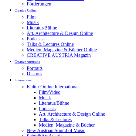
Förderungen
Creative Online
Film
Musik
Literatur/Bühne
Art, Architecture & Design Online
Podcasts
Talks & Lectures Online
Medien, Magazine & Bücher Online
CREATIVE AUSTRIA Magazin
Creative Austrians
Portraits
Diskurs
International
Kultur Online International
Film/Video
Musik
Literatur/Bühne
Podcasts
Art, Architecture & Design Online
Talks & Lectures
Medien, Magazine & Bücher
New Austrian Sound of Music
SchreibArt Austria