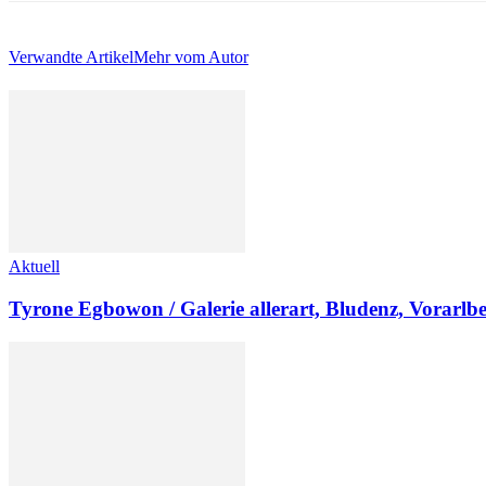
Verwandte Artikel
Mehr vom Autor
Aktuell
Tyrone Egbowon / Galerie allerart, Bludenz, Vorarlb