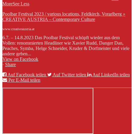
More
See Less
Poolbar Festival 2023 / various locations, Feldkirch, Vorarlberg »
CREATIVE AUSTRIA – Contemporary Culture
www.creativeaustria.at
6.7. – 14.8.2023 Das Poolbar Festival schöpft wieder aus dem
Vollen: renommierten Headliner wie Xavier Rudd, Danger Dan,
Peaches, Symba, Helge Schneider, Kruder & Dorfmeister und viele
andere geben...
View on Facebook
·
Share
Auf Facebook teilen
Auf Twitter teilen
Auf LinkedIn teilen
Per E-Mail teilen