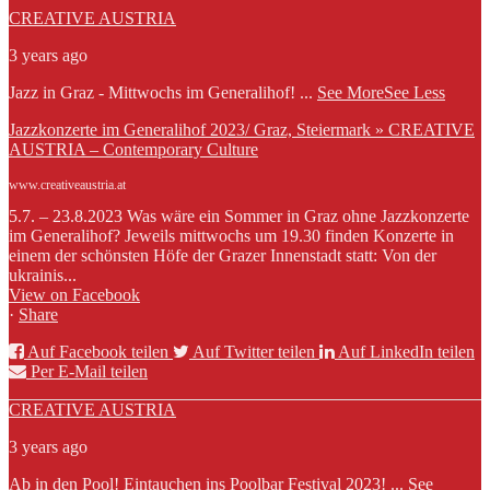
CREATIVE AUSTRIA
3 years ago
Jazz in Graz - Mittwochs im Generalihof!
...
See More
See Less
Jazzkonzerte im Generalihof 2023/ Graz, Steiermark » CREATIVE
AUSTRIA – Contemporary Culture
www.creativeaustria.at
5.7. – 23.8.2023 Was wäre ein Sommer in Graz ohne Jazzkonzerte
im Generalihof? Jeweils mittwochs um 19.30 finden Konzerte in
einem der schönsten Höfe der Grazer Innenstadt statt: Von der
ukrainis...
View on Facebook
·
Share
Auf Facebook teilen
Auf Twitter teilen
Auf LinkedIn teilen
Per E-Mail teilen
CREATIVE AUSTRIA
3 years ago
Ab in den Pool! Eintauchen ins Poolbar Festival 2023!
...
See