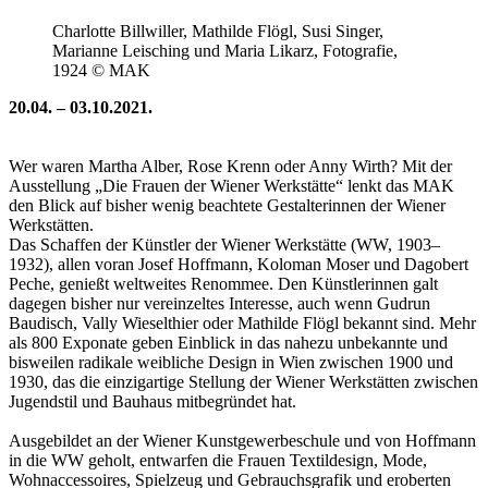
Charlotte Billwiller, Mathilde Flögl, Susi Singer,
Marianne Leisching und Maria Likarz, Fotografie,
1924 © MAK
20.04. – 03.10.2021.
Wer waren Martha Alber, Rose Krenn oder Anny Wirth? Mit der
Ausstellung „Die Frauen der Wiener Werkstätte“ lenkt das MAK
den Blick auf bisher wenig beachtete Gestalterinnen der Wiener
Werkstätten.
Das Schaffen der Künstler der Wiener Werkstätte (WW, 1903–
1932), allen voran Josef Hoffmann, Koloman Moser und Dagobert
Peche, genießt weltweites Renommee. Den Künstlerinnen galt
dagegen bisher nur vereinzeltes Interesse, auch wenn Gudrun
Baudisch, Vally Wieselthier oder Mathilde Flögl bekannt sind. Mehr
als 800 Exponate geben Einblick in das nahezu unbekannte und
bisweilen radikale weibliche Design in Wien zwischen 1900 und
1930, das die einzigartige Stellung der Wiener Werkstätten zwischen
Jugendstil und Bauhaus mitbegründet hat.
Ausgebildet an der Wiener Kunstgewerbeschule und von Hoffmann
in die WW geholt, entwarfen die Frauen Textildesign, Mode,
Wohnaccessoires, Spielzeug und Gebrauchsgrafik und eroberten