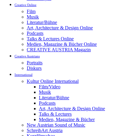
Creative Online
Film
Musik
Literatur/Bühne
Art, Architecture & Design Online
Podcasts
Talks & Lectures Online
Medien, Magazine & Bücher Online
CREATIVE AUSTRIA Magazin
Creative Austrians
Portraits
Diskurs
International
Kultur Online International
Film/Video
Musik
Literatur/Bühne
Podcasts
Art, Architecture & Design Online
Talks & Lectures
Medien, Magazine & Bücher
New Austrian Sound of Music
SchreibArt Austria
Kurzfilmschau