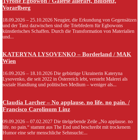
Tyrone Egbowon / Galerie allerart, Bludenz,
Vorarlberg
18.09.2026 – 25.10.2026 Neugier, die Erkundung von Gegensätzen
und der Tanz dazwischen sind die Triebfedern für Egbowons
künstlerisches Schaffen. Durch die Transformation von Materialien
und...
KATERYNA LYSOVENKO – Borderland / MAK
Wien
16.09.2026 – 18.10.2026 Die gebürtige Ukrainerin Kateryna
Lysovenko, die seit 2022 in Österreich lebt, versteht Malerei als
soziale Handlung und politisches Medium – weniger als...
Claudia Larcher – No applause. no life. no pain. /
Francisco Carolinum Linz
09.09.2026 – 07.02.2027 Die titelgebende Zeile „No applause. no
life. no pain.“ stammt aus The End und beschreibt mit trockenem
Humor eine sehr menschliche Sehnsucht:...