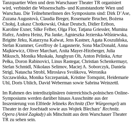
Tanzquartier Wien und dem Warschauer Theater TR organisiert
wird, verbindet die Wissenschafts- und Kunststandorte Wien und
Warschau. Die TeilnehmerInnen des Symposiums sind: Dirk D’Ase,
Zuzana Augustovà, Claudia Breger, Rosemarie Brucher, Bożena
Chołuj, Łukasz Chotkowski, Oskar Deutsch, Didier Eribon,
Karoline Exner, Silke Felber, Olga Flor, Tatjana Griessler, Mumina
Hafez, Andrea Heinz, Pia Janke, Agnieszka Jezierska-Wiśniewska,
Brigitte Jirku, Katarzyna Kalwat, Jens Kastner, Agata Koszulińska,
Stefan Krammer, Geoffroy de Lagasnerie, Sona MacDonald, Anna
Majkiewicz, Oliver Marchart, Anita Mayer-Hirzberger, Julia
Mikusch, Monika Muskała, Junghyun Oh, Anton Pelinka, Artur
Pełka, Doron Rabinovici, Linus Rastegar, Christian Schenkermayr,
Stefan Schmidl, Nikolaus Selimov, Maciej A. Soborczyk, Daniela
Strigl, Natascha Strobl, Miroslava Svolikova, Weronika
Szczawińska, Monika Szczepaniak, Kristine Tornquist, Heidemarie
Uhl, Doris Uhlich, David Weberman sowie Sabrina Weinzettl.
Im Rahmen des interdisziplinären österreichisch-polnischen Online-
Symposiums werden darüber hinaus Ausschnitte aus der
Inszenierung von Elfriede Jelineks
Rechnitz (Der Würgeengel)
am
Theater in der Josefstadt sowie aus Wojtek Blecharzʼ
Rechnitz.
Opera (Anioł Zagłady)
als Mitschnitt aus dem Warschauer Theater
TR zu sehen sein.