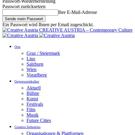
Passwort-Wiederherstellung
Passwort zurücksetzen
Ihre E-Mail-Adresse
Ein Passwort wird Ihnen per Email zugeschickt.
CREATIVE AUSTRIA – Contemporary Culture
Orte
Graz / Steiermark
Linz
Salzburg
Wien
Vorarlberg
Gegenwartskultur
Aktuell
Bühne
Kunst
Festivals
Film
Musik
Future Cities
Creative Industries
Organisationen & Plattformen