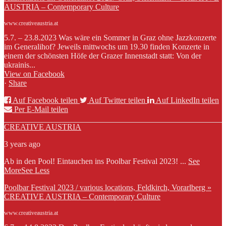
AUSTRIA – Contemporary Culture
www.creativeaustria.at
5.7. – 23.8.2023 Was wäre ein Sommer in Graz ohne Jazzkonzerte
im Generalihof? Jeweils mittwochs um 19.30 finden Konzerte in
einem der schönsten Höfe der Grazer Innenstadt statt: Von der
ukrainis...
View on Facebook
·
Share
Auf Facebook teilen
Auf Twitter teilen
Auf LinkedIn teilen
Per E-Mail teilen
CREATIVE AUSTRIA
3 years ago
Ab in den Pool! Eintauchen ins Poolbar Festival 2023!
...
See
More
See Less
Poolbar Festival 2023 / various locations, Feldkirch, Vorarlberg »
CREATIVE AUSTRIA – Contemporary Culture
www.creativeaustria.at