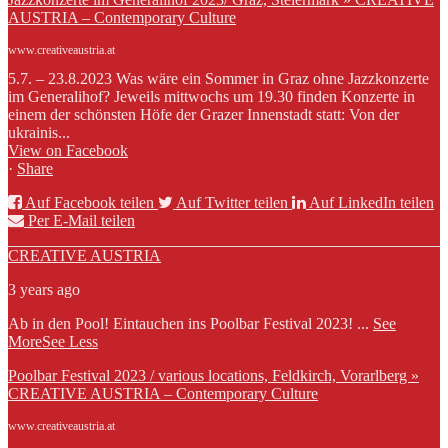
AUSTRIA – Contemporary Culture
www.creativeaustria.at
5.7. – 23.8.2023 Was wäre ein Sommer in Graz ohne Jazzkonzerte
im Generalihof? Jeweils mittwochs um 19.30 finden Konzerte in
einem der schönsten Höfe der Grazer Innenstadt statt: Von der
ukrainis...
View on Facebook
·
Share
Auf Facebook teilen
Auf Twitter teilen
Auf LinkedIn teilen
Per E-Mail teilen
CREATIVE AUSTRIA
3 years ago
Ab in den Pool! Eintauchen ins Poolbar Festival 2023!
...
See
More
See Less
Poolbar Festival 2023 / various locations, Feldkirch, Vorarlberg »
CREATIVE AUSTRIA – Contemporary Culture
www.creativeaustria.at