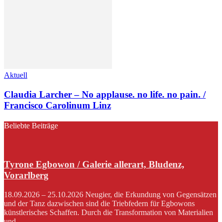
Aktuell
Claudia Larcher – No applause. no life. no pain. /
Francisco Carolinum Linz
Beliebte Beiträge
Tyrone Egbowon / Galerie allerart, Bludenz,
Vorarlberg
18.09.2026 – 25.10.2026 Neugier, die Erkundung von Gegensätzen
und der Tanz dazwischen sind die Triebfedern für Egbowons
künstlerisches Schaffen. Durch die Transformation von Materialien
und...