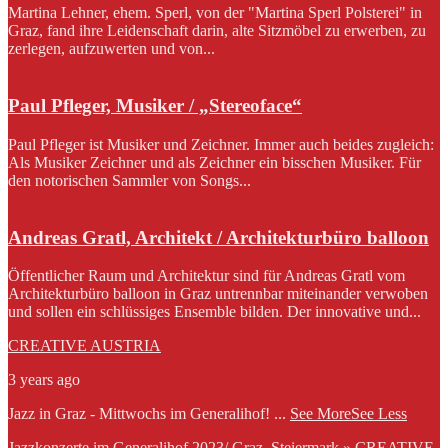
Martina Lehner, ehem. Sperl, von der "Martina Sperl Polsterei" in
Graz, fand ihre Leidenschaft darin, alte Sitzmöbel zu erwerben, zu
zerlegen, aufzuwerten und von...
Paul Pfleger, Musiker / „Stereoface“
Paul Pfleger ist Musiker und Zeichner. Immer auch beides zugleich:
Als Musiker Zeichner und als Zeichner ein bisschen Musiker. Für
den notorischen Sammler von Songs...
Andreas Gratl, Architekt / Architekturbüro balloon
Öffentlicher Raum und Architektur sind für Andreas Gratl vom
Architekturbüro balloon in Graz untrennbar miteinander verwoben
und sollen ein schlüssiges Ensemble bilden. Der innovative und...
CREATIVE AUSTRIA
3 years ago
Jazz in Graz - Mittwochs im Generalihof!
...
See More
See Less
Jazzkonzerte im Generalihof 2023/ Graz, Steiermark » CREATIVE