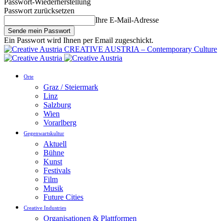
Passwort-Wiederherstellung
Passwort zurücksetzen
Ihre E-Mail-Adresse
Ein Passwort wird Ihnen per Email zugeschickt.
CREATIVE AUSTRIA – Contemporary Culture
Orte
Graz / Steiermark
Linz
Salzburg
Wien
Vorarlberg
Gegenwartskultur
Aktuell
Bühne
Kunst
Festivals
Film
Musik
Future Cities
Creative Industries
Organisationen & Plattformen