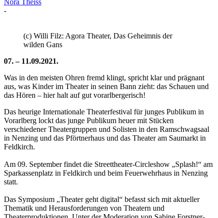
Nora Theiss
-
(c) Willi Filz: Agora Theater, Das Geheimnis der
wilden Gans
07. – 11.09.2021.
Was in den meisten Ohren fremd klingt, spricht klar und prägnant
aus, was Kinder im Theater in seinen Bann zieht: das Schauen und
das Hören – hier halt auf gut vorarlbergerisch!
Das heurige Internationale Theaterfestival für junges Publikum in
Vorarlberg lockt das junge Publikum heuer mit Stücken
verschiedener Theatergruppen und Solisten in den Ramschwagsaal
in Nenzing und das Pförtnerhaus und das Theater am Saumarkt in
Feldkirch.
Am 09. September findet die Streettheater-Circleshow „Splash!“ am
Sparkassenplatz in Feldkirch und beim Feuerwehrhaus in Nenzing
statt.
Das Symposium „Theater geht digital“ befasst sich mit aktueller
Thematik und Herausforderungen von Theatern und
Theaterproduktionen. Unter der Moderation von Sabine Forstner-