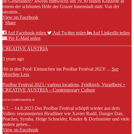
im Generalihof? Jeweils mittwochs um 19.30 finden Konzerte in
einem der schönsten Höfe der Grazer Innenstadt statt: Von der
ukrainis...
View on Facebook
·
Share
Auf Facebook teilen
Auf Twitter teilen
Auf LinkedIn teilen
Per E-Mail teilen
CREATIVE AUSTRIA
3 years ago
Ab in den Pool! Eintauchen ins Poolbar Festival 2023!
...
See
More
See Less
Poolbar Festival 2023 / various locations, Feldkirch, Vorarlberg »
CREATIVE AUSTRIA – Contemporary Culture
www.creativeaustria.at
6.7. – 14.8.2023 Das Poolbar Festival schöpft wieder aus dem
Vollen: renommierten Headliner wie Xavier Rudd, Danger Dan,
Peaches, Symba, Helge Schneider, Kruder & Dorfmeister und viele
andere geben...
View on Facebook