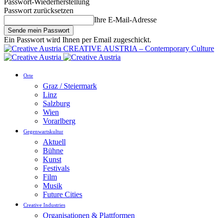
Passwort-Wiederherstellung
Passwort zurücksetzen
Ihre E-Mail-Adresse
Ein Passwort wird Ihnen per Email zugeschickt.
CREATIVE AUSTRIA – Contemporary Culture
Orte
Graz / Steiermark
Linz
Salzburg
Wien
Vorarlberg
Gegenwartskultur
Aktuell
Bühne
Kunst
Festivals
Film
Musik
Future Cities
Creative Industries
Organisationen & Plattformen