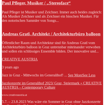
Paul Pfleger, Musiker / „Stereoface“
Paul Pfleger ist Musiker und Zeichner. Immer auch beides zugleich:
Als Musiker Zeichner und als Zeichner ein bisschen Musiker. Für
den notorischen Sammler von Songs...
Andreas Gratl, Architekt / Architekturbüro balloon
Öffentlicher Raum und Architektur sind für Andreas Gratl vom
Architekturbüro balloon in Graz untrennbar miteinander verwoben
und sollen ein schlüssiges Ensemble bilden. Der innovative und...
CREATIVE AUSTRIA
3 years ago
Jazz in Graz - Mittwochs im Generalihof!
...
See More
See Less
Jazzkonzerte im Generalihof 2023/ Graz, Steiermark » CREATIVE
AUSTRIA – Contemporary Culture
www.creativeaustria.at
5.7. – 23.8.2023 Was wäre ein Sommer in Graz ohne Jazzkonzerte