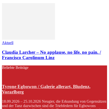
Aktuell
Claudia Larcher – No applause. no life. no pain. /
Francisco Carolinum Linz
Beliebte Beiträge
Tyrone Egbowon / Galerie allerart, Bludenz,
Vorarlberg
18.09.2026 – 25.10.2026 Neugier, die Erkundung von Gegensätzen
und der Tanz dazwischen sind die Triebfedern für Egbowons