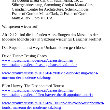
(c) Gordon Matta-Clark in Südamerika, 1972,
Silbergelatineabzug, Sammlung Gordon Matta-Clark,
Canadian Centre for Architecture, Schenkung des
Estate of Gordon Matta-Clark, © Estate of Gordon
Matta-Clark, Foto © CCA.
Wir sperren wieder auf!
Ab 12.12. sind die laufenden Ausstellungen des Museums der
Moderne Mönchsberg in Salzburg wieder für Besucher geöffnet!
Das Rupertinum ist wegen Umbauarbeiten geschlossen!
David Tudor: Teasing Chaos
www.museumdermoderne.at/de/ausstellungen-
veranstaltungen/detail/teasing-chaos-david-tudor
www.creativeaustria.at/2021/04/29/david-tudor-teasing-chaos-
museum-der-moderne-salzburg/
Ellen Harvey. The Disappointed Tourist
www.museumdermoderne.at/de/ausstellungen-
veranstaltungen/detail/ellen-harvey-the-disappointed-tourist
www.creativeaustria.at/2021/09/13/ellen-harvey-the-disappointed-
tourist-museum-der-moderne-salzburg