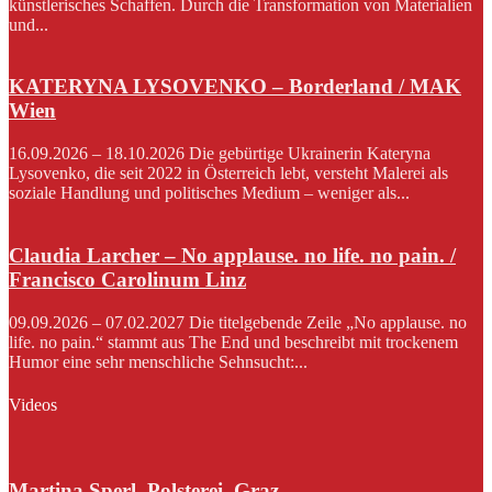
künstlerisches Schaffen. Durch die Transformation von Materialien
und...
KATERYNA LYSOVENKO – Borderland / MAK
Wien
16.09.2026 – 18.10.2026 Die gebürtige Ukrainerin Kateryna
Lysovenko, die seit 2022 in Österreich lebt, versteht Malerei als
soziale Handlung und politisches Medium – weniger als...
Claudia Larcher – No applause. no life. no pain. /
Francisco Carolinum Linz
09.09.2026 – 07.02.2027 Die titelgebende Zeile „No applause. no
life. no pain.“ stammt aus The End und beschreibt mit trockenem
Humor eine sehr menschliche Sehnsucht:...
Videos
Martina Sperl, Polsterei, Graz