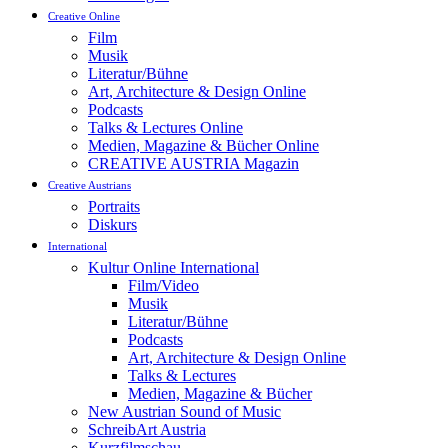
Creative Online
Film
Musik
Literatur/Bühne
Art, Architecture & Design Online
Podcasts
Talks & Lectures Online
Medien, Magazine & Bücher Online
CREATIVE AUSTRIA Magazin
Creative Austrians
Portraits
Diskurs
International
Kultur Online International
Film/Video
Musik
Literatur/Bühne
Podcasts
Art, Architecture & Design Online
Talks & Lectures
Medien, Magazine & Bücher
New Austrian Sound of Music
SchreibArt Austria
Kurzfilmschau