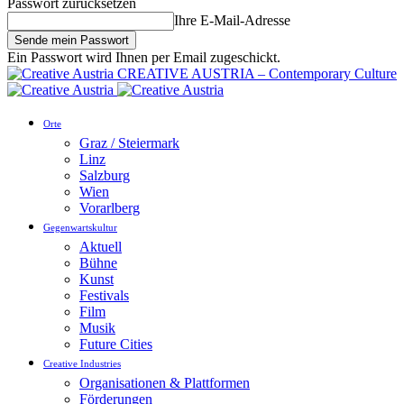
Passwort zurücksetzen
Ihre E-Mail-Adresse
Ein Passwort wird Ihnen per Email zugeschickt.
CREATIVE AUSTRIA – Contemporary Culture
Orte
Graz / Steiermark
Linz
Salzburg
Wien
Vorarlberg
Gegenwartskultur
Aktuell
Bühne
Kunst
Festivals
Film
Musik
Future Cities
Creative Industries
Organisationen & Plattformen
Förderungen