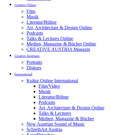
Creative Online
Film
Musik
Literatur/Bühne
Art, Architecture & Design Online
Podcasts
Talks & Lectures Online
Medien, Magazine & Bücher Online
CREATIVE AUSTRIA Magazin
Creative Austrians
Portraits
Diskurs
International
Kultur Online International
Film/Video
Musik
Literatur/Bühne
Podcasts
Art, Architecture & Design Online
Talks & Lectures
Medien, Magazine & Bücher
New Austrian Sound of Music
SchreibArt Austria
Kurzfilmschau