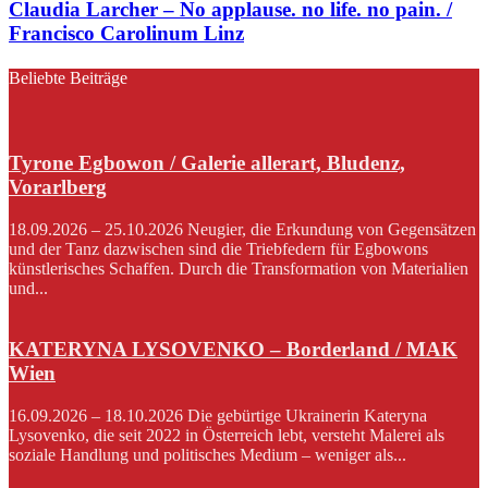
Claudia Larcher – No applause. no life. no pain. /
Francisco Carolinum Linz
Beliebte Beiträge
Tyrone Egbowon / Galerie allerart, Bludenz,
Vorarlberg
18.09.2026 – 25.10.2026 Neugier, die Erkundung von Gegensätzen
und der Tanz dazwischen sind die Triebfedern für Egbowons
künstlerisches Schaffen. Durch die Transformation von Materialien
und...
KATERYNA LYSOVENKO – Borderland / MAK
Wien
16.09.2026 – 18.10.2026 Die gebürtige Ukrainerin Kateryna
Lysovenko, die seit 2022 in Österreich lebt, versteht Malerei als
soziale Handlung und politisches Medium – weniger als...