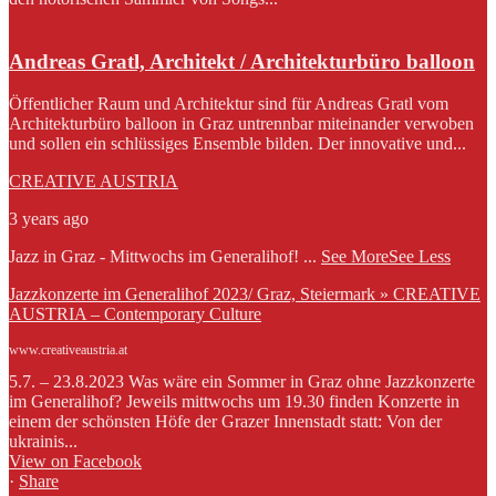
Andreas Gratl, Architekt / Architekturbüro balloon
Öffentlicher Raum und Architektur sind für Andreas Gratl vom
Architekturbüro balloon in Graz untrennbar miteinander verwoben
und sollen ein schlüssiges Ensemble bilden. Der innovative und...
CREATIVE AUSTRIA
3 years ago
Jazz in Graz - Mittwochs im Generalihof!
...
See More
See Less
Jazzkonzerte im Generalihof 2023/ Graz, Steiermark » CREATIVE
AUSTRIA – Contemporary Culture
www.creativeaustria.at
5.7. – 23.8.2023 Was wäre ein Sommer in Graz ohne Jazzkonzerte
im Generalihof? Jeweils mittwochs um 19.30 finden Konzerte in
einem der schönsten Höfe der Grazer Innenstadt statt: Von der
ukrainis...
View on Facebook
·
Share