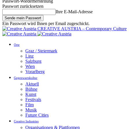
Passwort-Wiederherstellung
Passwort zurücksetzen
Ihre E-Mail-Adresse
Ein Passwort wird Ihnen per Email zugeschickt.
CREATIVE AUSTRIA – Contemporary Culture
Orte
Graz / Steiermark
Linz
Salzburg
Wien
Vorarlberg
Gegenwartskultur
Aktuell
Bühne
Kunst
Festivals
Film
Musik
Future Cities
Creative Industries
Organisationen & Plattformen