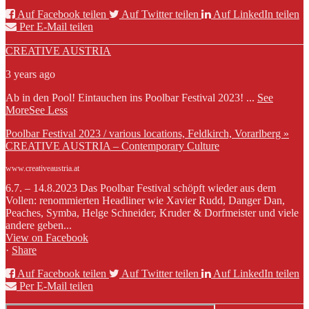
Auf Facebook teilen
Auf Twitter teilen
Auf LinkedIn teilen
Per E-Mail teilen
CREATIVE AUSTRIA
3 years ago
Ab in den Pool! Eintauchen ins Poolbar Festival 2023!
...
See
More
See Less
Poolbar Festival 2023 / various locations, Feldkirch, Vorarlberg »
CREATIVE AUSTRIA – Contemporary Culture
www.creativeaustria.at
6.7. – 14.8.2023 Das Poolbar Festival schöpft wieder aus dem
Vollen: renommierten Headliner wie Xavier Rudd, Danger Dan,
Peaches, Symba, Helge Schneider, Kruder & Dorfmeister und viele
andere geben...
View on Facebook
·
Share
Auf Facebook teilen
Auf Twitter teilen
Auf LinkedIn teilen
Per E-Mail teilen