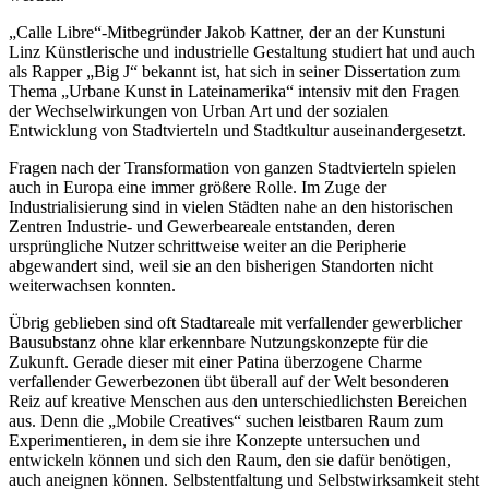
„Calle Libre“-Mitbegründer Jakob Kattner, der an der Kunstuni
Linz Künstlerische und industrielle Gestaltung studiert hat und auch
als Rapper „Big J“ bekannt ist, hat sich in seiner Dissertation zum
Thema „Urbane Kunst in Lateinamerika“ intensiv mit den Fragen
der Wechselwirkungen von Urban Art und der sozialen
Entwicklung von Stadtvierteln und Stadtkultur auseinandergesetzt.
Fragen nach der Transformation von ganzen Stadtvierteln spielen
auch in Europa eine immer größere Rolle. Im Zuge der
Industrialisierung sind in vielen Städten nahe an den historischen
Zentren Industrie- und Gewerbeareale entstanden, deren
ursprüngliche Nutzer schrittweise weiter an die Peripherie
abgewandert sind, weil sie an den bisherigen Standorten nicht
weiterwachsen konnten.
Übrig geblieben sind oft Stadtareale mit verfallender gewerblicher
Bausubstanz ohne klar erkennbare Nutzungskonzepte für die
Zukunft. Gerade dieser mit einer Patina überzogene Charme
verfallender Gewerbezonen übt überall auf der Welt besonderen
Reiz auf kreative Menschen aus den unterschiedlichsten Bereichen
aus. Denn die „Mobile Creatives“ suchen leistbaren Raum zum
Experimentieren, in dem sie ihre Konzepte untersuchen und
entwickeln können und sich den Raum, den sie dafür benötigen,
auch aneignen können. Selbstentfaltung und Selbstwirksamkeit steht