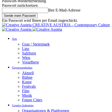
Passwort-Wiederherstellung
Passwort zurücksetzen
Ihre E-Mail-Adresse
Ein Passwort wird Ihnen per Email zugeschickt.
CREATIVE AUSTRIA – Contemporary Culture
Orte
Graz / Steiermark
Linz
Salzburg
Wien
Vorarlberg
Gegenwartskultur
Aktuell
Bühne
Kunst
Festivals
Film
Musik
Future Cities
Creative Industries
Organisationen & Plattformen