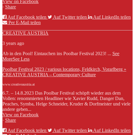
View on Facebook
·
Share
Auf Facebook teilen
Auf Twitter teilen
Auf LinkedIn teilen
Per E-Mail teilen
CREATIVE AUSTRIA
3 years ago
Ab in den Pool! Eintauchen ins Poolbar Festival 2023!
...
See
More
See Less
Poolbar Festival 2023 / various locations, Feldkirch, Vorarlberg »
CREATIVE AUSTRIA – Contemporary Culture
www.creativeaustria.at
6.7. – 14.8.2023 Das Poolbar Festival schöpft wieder aus dem
Vollen: renommierten Headliner wie Xavier Rudd, Danger Dan,
Peaches, Symba, Helge Schneider, Kruder & Dorfmeister und viele
andere geben...
View on Facebook
·
Share
Auf Facebook teilen
Auf Twitter teilen
Auf LinkedIn teilen