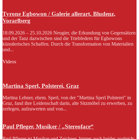
Tyrone Egbowon / Galerie allerart, Bludenz,
Vorarlberg
18.09.2026 – 25.10.2026 Neugier, die Erkundung von Gegensätzen
und der Tanz dazwischen sind die Triebfedern für Egbowons
künstlerisches Schaffen. Durch die Transformation von Materialien
und...
Videos
Martina Sperl, Polsterei, Graz
Martina Lehner, ehem. Sperl, von der "Martina Sperl Polsterei" in
Graz, fand ihre Leidenschaft darin, alte Sitzmöbel zu erwerben, zu
zerlegen, aufzuwerten und von...
Paul Pfleger, Musiker / „Stereoface“
Paul Pfleger ist Musiker und Zeichner. Immer auch beides zugleich: