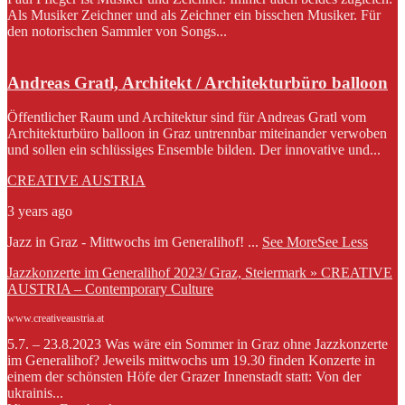
Als Musiker Zeichner und als Zeichner ein bisschen Musiker. Für
den notorischen Sammler von Songs...
Andreas Gratl, Architekt / Architekturbüro balloon
Öffentlicher Raum und Architektur sind für Andreas Gratl vom
Architekturbüro balloon in Graz untrennbar miteinander verwoben
und sollen ein schlüssiges Ensemble bilden. Der innovative und...
CREATIVE AUSTRIA
3 years ago
Jazz in Graz - Mittwochs im Generalihof!
...
See More
See Less
Jazzkonzerte im Generalihof 2023/ Graz, Steiermark » CREATIVE
AUSTRIA – Contemporary Culture
www.creativeaustria.at
5.7. – 23.8.2023 Was wäre ein Sommer in Graz ohne Jazzkonzerte
im Generalihof? Jeweils mittwochs um 19.30 finden Konzerte in
einem der schönsten Höfe der Grazer Innenstadt statt: Von der
ukrainis...