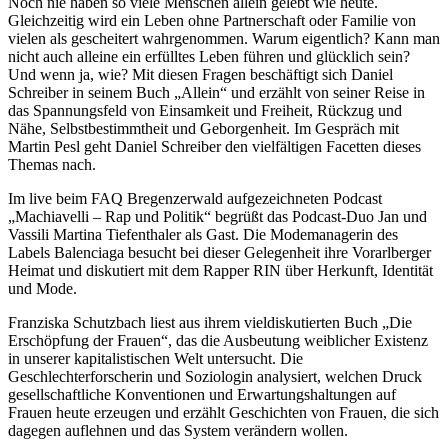
Noch nie haben so viele Menschen allein gelebt wie heute.
Gleichzeitig wird ein Leben ohne Partnerschaft oder Familie von
vielen als gescheitert wahrgenommen. Warum eigentlich? Kann man
nicht auch alleine ein erfülltes Leben führen und glücklich sein?
Und wenn ja, wie? Mit diesen Fragen beschäftigt sich Daniel
Schreiber in seinem Buch „Allein“ und erzählt von seiner Reise in
das Spannungsfeld von Einsamkeit und Freiheit, Rückzug und
Nähe, Selbstbestimmtheit und Geborgenheit. Im Gespräch mit
Martin Pesl geht Daniel Schreiber den vielfältigen Facetten dieses
Themas nach.
Im live beim FAQ Bregenzerwald aufgezeichneten Podcast
„Machiavelli – Rap und Politik“ begrüßt das Podcast-Duo Jan und
Vassili Martina Tiefenthaler als Gast. Die Modemanagerin des
Labels Balenciaga besucht bei dieser Gelegenheit ihre Vorarlberger
Heimat und diskutiert mit dem Rapper RIN über Herkunft, Identität
und Mode.
Franziska Schutzbach liest aus ihrem vieldiskutierten Buch „Die
Erschöpfung der Frauen“, das die Ausbeutung weiblicher Existenz
in unserer kapitalistischen Welt untersucht. Die
Geschlechterforscherin und Soziologin analysiert, welchen Druck
gesellschaftliche Konventionen und Erwartungshaltungen auf
Frauen heute erzeugen und erzählt Geschichten von Frauen, die sich
dagegen auflehnen und das System verändern wollen.