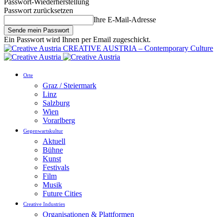
Passwort-Wiederherstellung
Passwort zurücksetzen
Ihre E-Mail-Adresse
Ein Passwort wird Ihnen per Email zugeschickt.
CREATIVE AUSTRIA – Contemporary Culture
Orte
Graz / Steiermark
Linz
Salzburg
Wien
Vorarlberg
Gegenwartskultur
Aktuell
Bühne
Kunst
Festivals
Film
Musik
Future Cities
Creative Industries
Organisationen & Plattformen