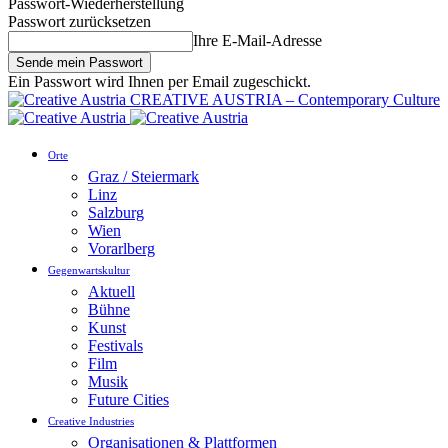
Passwort-Wiederherstellung
Passwort zurücksetzen
Ihre E-Mail-Adresse
Ein Passwort wird Ihnen per Email zugeschickt.
CREATIVE AUSTRIA – Contemporary Culture
Orte
Graz / Steiermark
Linz
Salzburg
Wien
Vorarlberg
Gegenwartskultur
Aktuell
Bühne
Kunst
Festivals
Film
Musik
Future Cities
Creative Industries
Organisationen & Plattformen