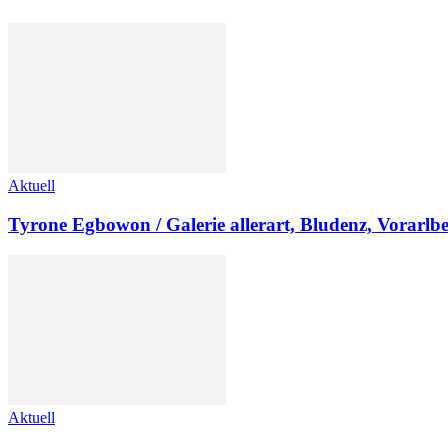
Aktuell
Tyrone Egbowon / Galerie allerart, Bludenz, Vorarlb
Aktuell