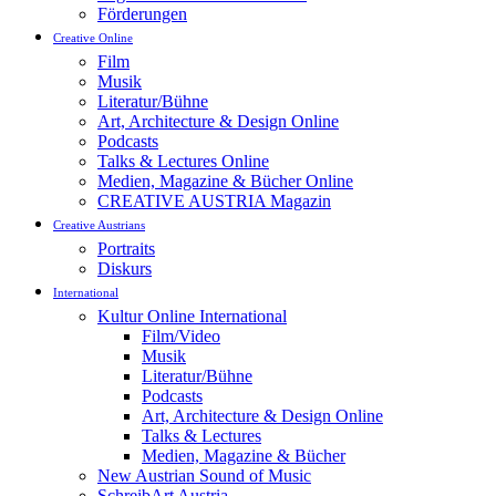
Förderungen
Creative Online
Film
Musik
Literatur/Bühne
Art, Architecture & Design Online
Podcasts
Talks & Lectures Online
Medien, Magazine & Bücher Online
CREATIVE AUSTRIA Magazin
Creative Austrians
Portraits
Diskurs
International
Kultur Online International
Film/Video
Musik
Literatur/Bühne
Podcasts
Art, Architecture & Design Online
Talks & Lectures
Medien, Magazine & Bücher
New Austrian Sound of Music
SchreibArt Austria