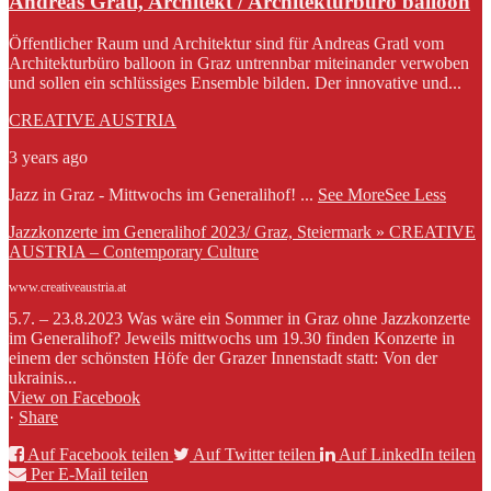
Andreas Gratl, Architekt / Architekturbüro balloon
Öffentlicher Raum und Architektur sind für Andreas Gratl vom
Architekturbüro balloon in Graz untrennbar miteinander verwoben
und sollen ein schlüssiges Ensemble bilden. Der innovative und...
CREATIVE AUSTRIA
3 years ago
Jazz in Graz - Mittwochs im Generalihof!
...
See More
See Less
Jazzkonzerte im Generalihof 2023/ Graz, Steiermark » CREATIVE
AUSTRIA – Contemporary Culture
www.creativeaustria.at
5.7. – 23.8.2023 Was wäre ein Sommer in Graz ohne Jazzkonzerte
im Generalihof? Jeweils mittwochs um 19.30 finden Konzerte in
einem der schönsten Höfe der Grazer Innenstadt statt: Von der
ukrainis...
View on Facebook
·
Share
Auf Facebook teilen
Auf Twitter teilen
Auf LinkedIn teilen
Per E-Mail teilen