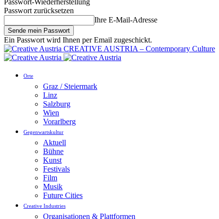
Passwort-Wiederherstellung
Passwort zurücksetzen
Ihre E-Mail-Adresse
Ein Passwort wird Ihnen per Email zugeschickt.
CREATIVE AUSTRIA – Contemporary Culture
Orte
Graz / Steiermark
Linz
Salzburg
Wien
Vorarlberg
Gegenwartskultur
Aktuell
Bühne
Kunst
Festivals
Film
Musik
Future Cities
Creative Industries
Organisationen & Plattformen