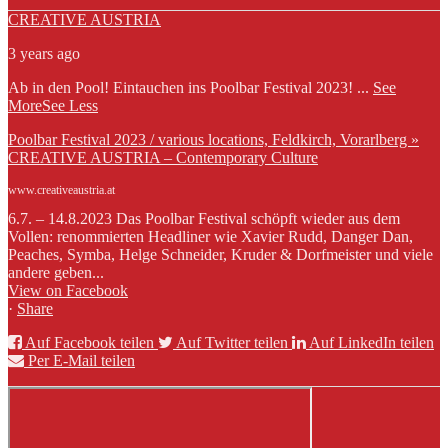
CREATIVE AUSTRIA
3 years ago
Ab in den Pool! Eintauchen ins Poolbar Festival 2023!
...
See
More
See Less
Poolbar Festival 2023 / various locations, Feldkirch, Vorarlberg »
CREATIVE AUSTRIA – Contemporary Culture
www.creativeaustria.at
6.7. – 14.8.2023 Das Poolbar Festival schöpft wieder aus dem
Vollen: renommierten Headliner wie Xavier Rudd, Danger Dan,
Peaches, Symba, Helge Schneider, Kruder & Dorfmeister und viele
andere geben...
View on Facebook
·
Share
Auf Facebook teilen
Auf Twitter teilen
Auf LinkedIn teilen
Per E-Mail teilen