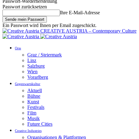
Passwort-Wiederherstellung
Passwort zurücksetzen
Ihre E-Mail-Adresse
Ein Passwort wird Ihnen per Email zugeschickt.
CREATIVE AUSTRIA – Contemporary Culture
Orte
Graz / Steiermark
Linz
Salzburg
Wien
Vorarlberg
Gegenwartskultur
Aktuell
Bühne
Kunst
Festivals
Film
Musik
Future Cities
Creative Industries
Organisationen & Plattformen