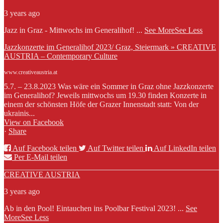
3 years ago
Jazz in Graz - Mittwochs im Generalihof!
...
See More
See Less
Jazzkonzerte im Generalihof 2023/ Graz, Steiermark » CREATIVE
AUSTRIA – Contemporary Culture
www.creativeaustria.at
5.7. – 23.8.2023 Was wäre ein Sommer in Graz ohne Jazzkonzerte
im Generalihof? Jeweils mittwochs um 19.30 finden Konzerte in
einem der schönsten Höfe der Grazer Innenstadt statt: Von der
ukrainis...
View on Facebook
·
Share
Auf Facebook teilen
Auf Twitter teilen
Auf LinkedIn teilen
Per E-Mail teilen
CREATIVE AUSTRIA
3 years ago
Ab in den Pool! Eintauchen ins Poolbar Festival 2023!
...
See
More
See Less