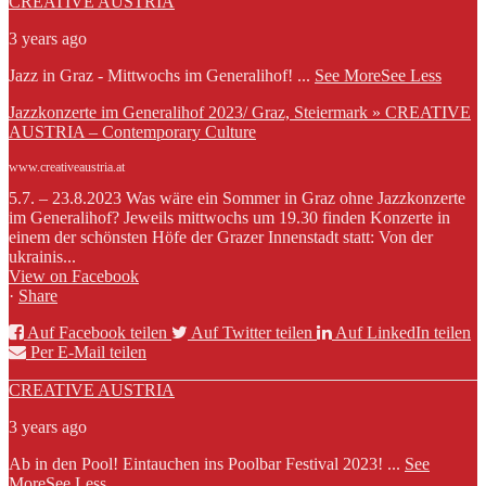
CREATIVE AUSTRIA
3 years ago
Jazz in Graz - Mittwochs im Generalihof!
...
See More
See Less
Jazzkonzerte im Generalihof 2023/ Graz, Steiermark » CREATIVE
AUSTRIA – Contemporary Culture
www.creativeaustria.at
5.7. – 23.8.2023 Was wäre ein Sommer in Graz ohne Jazzkonzerte
im Generalihof? Jeweils mittwochs um 19.30 finden Konzerte in
einem der schönsten Höfe der Grazer Innenstadt statt: Von der
ukrainis...
View on Facebook
·
Share
Auf Facebook teilen
Auf Twitter teilen
Auf LinkedIn teilen
Per E-Mail teilen
CREATIVE AUSTRIA
3 years ago
Ab in den Pool! Eintauchen ins Poolbar Festival 2023!
...
See
More
See Less