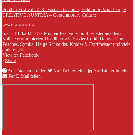
Poolbar Festival 2023 / various locations, Feldkirch, Vorarlberg »
CREATIVE AUSTRIA – Contemporary Culture
www.creativeaustria.at
6.7. – 14.8.2023 Das Poolbar Festival schöpft wieder aus dem
Vollen: renommierten Headliner wie Xavier Rudd, Danger Dan,
Peaches, Symba, Helge Schneider, Kruder & Dorfmeister und viele
andere geben...
View on Facebook
·
Share
Auf Facebook teilen
Auf Twitter teilen
Auf LinkedIn teilen
Per E-Mail teilen