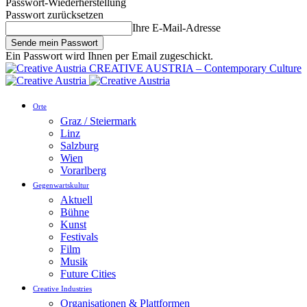
Passwort-Wiederherstellung
Passwort zurücksetzen
Ihre E-Mail-Adresse
Ein Passwort wird Ihnen per Email zugeschickt.
CREATIVE AUSTRIA – Contemporary Culture
Orte
Graz / Steiermark
Linz
Salzburg
Wien
Vorarlberg
Gegenwartskultur
Aktuell
Bühne
Kunst
Festivals
Film
Musik
Future Cities
Creative Industries
Organisationen & Plattformen