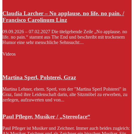
Claudia Larcher – No applause. no life. no pain. /
Francisco Carolinum Linz
09.09.2026 – 07.02.2027 Die titelgebende Zeile „No applause. no
life. no pain.“ stammt aus The End und beschreibt mit trockenem
Humor eine sehr menschliche Sehnsucht:...
Videos
Martina Sperl, Polsterei, Graz
Martina Lehner, ehem. Sperl, von der "Martina Sperl Polsterei" in
Graz, fand ihre Leidenschaft darin, alte Sitzmöbel zu erwerben, zu
zerlegen, aufzuwerten und von...
Paul Pfleger, Musiker / „Stereoface“
Paul Pfleger ist Musiker und Zeichner. Immer auch beides zugleich:
Als Musiker Zeichner und als Zeichner ein bisschen Musiker. Für