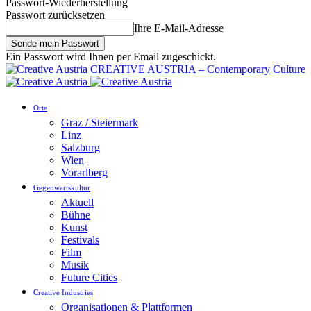
Passwort-Wiederherstellung
Passwort zurücksetzen
Ihre E-Mail-Adresse
Ein Passwort wird Ihnen per Email zugeschickt.
CREATIVE AUSTRIA – Contemporary Culture
Orte
Graz / Steiermark
Linz
Salzburg
Wien
Vorarlberg
Gegenwartskultur
Aktuell
Bühne
Kunst
Festivals
Film
Musik
Future Cities
Creative Industries
Organisationen & Plattformen