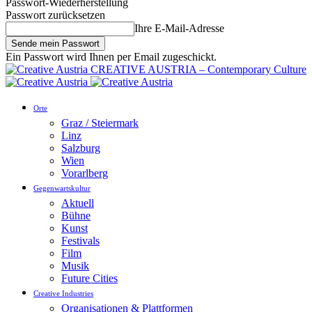
Passwort-Wiederherstellung
Passwort zurücksetzen
Ihre E-Mail-Adresse
Ein Passwort wird Ihnen per Email zugeschickt.
CREATIVE AUSTRIA – Contemporary Culture
Orte
Graz / Steiermark
Linz
Salzburg
Wien
Vorarlberg
Gegenwartskultur
Aktuell
Bühne
Kunst
Festivals
Film
Musik
Future Cities
Creative Industries
Organisationen & Plattformen