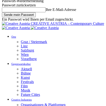
Passwort-Wiederherstellung
Passwort zurücksetzen
Ihre E-Mail-Adresse
Ein Passwort wird Ihnen per Email zugeschickt.
CREATIVE AUSTRIA – Contemporary Culture
Orte
Graz / Steiermark
Linz
Salzburg
Wien
Vorarlberg
Gegenwartskultur
Aktuell
Bühne
Kunst
Festivals
Film
Musik
Future Cities
Creative Industries
Organisationen & Plattformen