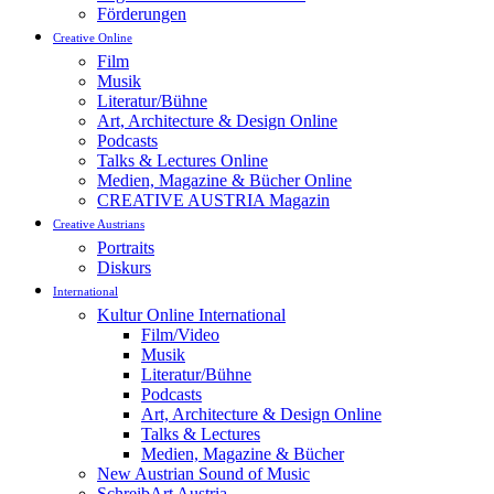
Förderungen
Creative Online
Film
Musik
Literatur/Bühne
Art, Architecture & Design Online
Podcasts
Talks & Lectures Online
Medien, Magazine & Bücher Online
CREATIVE AUSTRIA Magazin
Creative Austrians
Portraits
Diskurs
International
Kultur Online International
Film/Video
Musik
Literatur/Bühne
Podcasts
Art, Architecture & Design Online
Talks & Lectures
Medien, Magazine & Bücher
New Austrian Sound of Music
SchreibArt Austria