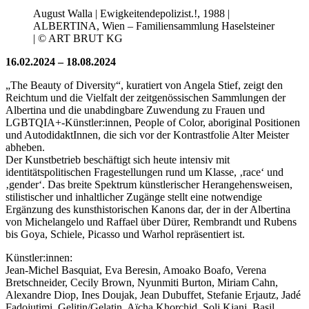
August Walla | Ewigkeitendepolizist.!, 1988 |
ALBERTINA, Wien – Familiensammlung Haselsteiner
| © ART BRUT KG
16.02.2024 – 18.08.2024
„The Beauty of Diversity“, kuratiert von Angela Stief, zeigt den
Reichtum und die Vielfalt der zeitgenössischen Sammlungen der
Albertina und die unabdingbare Zuwendung zu Frauen und
LGBTQIA+-Künstler:innen, People of Color, aboriginal Positionen
und AutodidaktInnen, die sich vor der Kontrastfolie Alter Meister
abheben.
Der Kunstbetrieb beschäftigt sich heute intensiv mit
identitätspolitischen Fragestellungen rund um Klasse, ‚race‘ und
‚gender‘. Das breite Spektrum künstlerischer Herangehensweisen,
stilistischer und inhaltlicher Zugänge stellt eine notwendige
Ergänzung des kunsthistorischen Kanons dar, der in der Albertina
von Michelangelo und Raffael über Dürer, Rembrandt und Rubens
bis Goya, Schiele, Picasso und Warhol repräsentiert ist.
Künstler:innen:
Jean-Michel Basquiat, Eva Beresin, Amoako Boafo, Verena
Bretschneider, Cecily Brown, Nyunmiti Burton, Miriam Cahn,
Alexandre Diop, Ines Doujak, Jean Dubuffet, Stefanie Erjautz, Jadé
Fadojutimi, Gelitin/Gelatin, Aïcha Khorchid, Soli Kiani, Basil