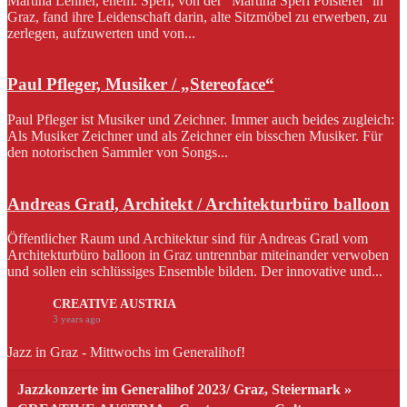
Martina Lehner, ehem. Sperl, von der "Martina Sperl Polsterei" in
Graz, fand ihre Leidenschaft darin, alte Sitzmöbel zu erwerben, zu
zerlegen, aufzuwerten und von...
Paul Pfleger, Musiker / „Stereoface“
Paul Pfleger ist Musiker und Zeichner. Immer auch beides zugleich:
Als Musiker Zeichner und als Zeichner ein bisschen Musiker. Für
den notorischen Sammler von Songs...
Andreas Gratl, Architekt / Architekturbüro balloon
Öffentlicher Raum und Architektur sind für Andreas Gratl vom
Architekturbüro balloon in Graz untrennbar miteinander verwoben
und sollen ein schlüssiges Ensemble bilden. Der innovative und...
CREATIVE AUSTRIA
3 years ago
Jazz in Graz - Mittwochs im Generalihof!
Jazzkonzerte im Generalihof 2023/ Graz, Steiermark »