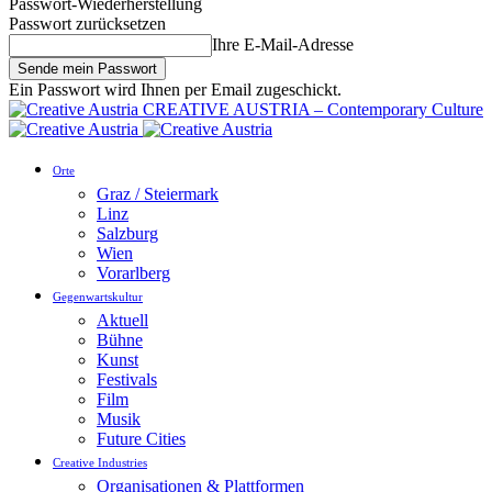
Passwort-Wiederherstellung
Passwort zurücksetzen
Ihre E-Mail-Adresse
Ein Passwort wird Ihnen per Email zugeschickt.
CREATIVE AUSTRIA – Contemporary Culture
Orte
Graz / Steiermark
Linz
Salzburg
Wien
Vorarlberg
Gegenwartskultur
Aktuell
Bühne
Kunst
Festivals
Film
Musik
Future Cities
Creative Industries
Organisationen & Plattformen