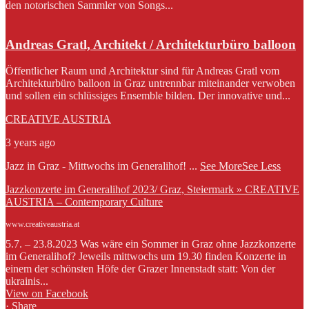
den notorischen Sammler von Songs...
Andreas Gratl, Architekt / Architekturbüro balloon
Öffentlicher Raum und Architektur sind für Andreas Gratl vom
Architekturbüro balloon in Graz untrennbar miteinander verwoben
und sollen ein schlüssiges Ensemble bilden. Der innovative und...
CREATIVE AUSTRIA
3 years ago
Jazz in Graz - Mittwochs im Generalihof!
...
See More
See Less
Jazzkonzerte im Generalihof 2023/ Graz, Steiermark » CREATIVE
AUSTRIA – Contemporary Culture
www.creativeaustria.at
5.7. – 23.8.2023 Was wäre ein Sommer in Graz ohne Jazzkonzerte
im Generalihof? Jeweils mittwochs um 19.30 finden Konzerte in
einem der schönsten Höfe der Grazer Innenstadt statt: Von der
ukrainis...
View on Facebook
·
Share