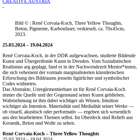
CREATIVE AUSTRIA
-
Bild © : René Corvaia-Koch, Three Yellow Thoughts,
Beton, Pigmente, Karbonfaser, verkieselt, ca. 70x45cm,
2023.
25.03.2024 – 19.04.2024
René Corvaia-Koch, in der DDR aufgewachsen, studierte Bildende
Kunst und Übergreifende Kunst in Dresden. Vom Sozialistischen
Realismus arg geplagt, fand er in der Nachwendezeit Mentor*innen,
die sich vehement der vormals marginalisierten künstlerischen
Erforschung des Bildraums jenseits figürlicher und symbolischer
Codes widmeten.
Das Abstrakte, Unreglementierbare ist für René Corvaia-Koch
immer die Quelle und der Gegenstand seiner Kunst geblieben.
Wahrnehmung ist ihm dabei wichtiger als Wissen, Intuition
wichtiger als Intention. Materialität und Medialität seiner Werke —
ob visuell, akustisch oder performativ — ergeben sich wesentlich
aus den bearbeiteten Themen selbst. Im Oberdeck sind Reliefs aus
Keramik, Beton und Wolle zu sehen.
René Corvaia-Koch – Three Yellow Thoughts
25.03.2024 – 19.04.2024