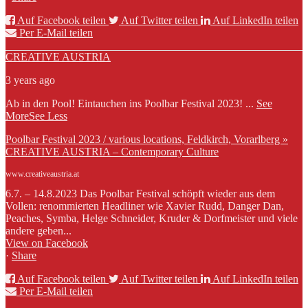
Auf Facebook teilen
Auf Twitter teilen
Auf LinkedIn teilen
Per E-Mail teilen
CREATIVE AUSTRIA
3 years ago
Ab in den Pool! Eintauchen ins Poolbar Festival 2023!
...
See
More
See Less
Poolbar Festival 2023 / various locations, Feldkirch, Vorarlberg »
CREATIVE AUSTRIA – Contemporary Culture
www.creativeaustria.at
6.7. – 14.8.2023 Das Poolbar Festival schöpft wieder aus dem
Vollen: renommierten Headliner wie Xavier Rudd, Danger Dan,
Peaches, Symba, Helge Schneider, Kruder & Dorfmeister und viele
andere geben...
View on Facebook
·
Share
Auf Facebook teilen
Auf Twitter teilen
Auf LinkedIn teilen
Per E-Mail teilen