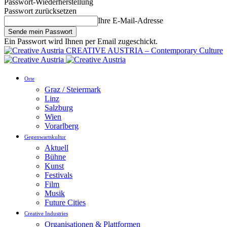
Passwort-Wiederherstellung
Passwort zurücksetzen
Ihre E-Mail-Adresse
Ein Passwort wird Ihnen per Email zugeschickt.
CREATIVE AUSTRIA – Contemporary Culture
Orte
Graz / Steiermark
Linz
Salzburg
Wien
Vorarlberg
Gegenwartskultur
Aktuell
Bühne
Kunst
Festivals
Film
Musik
Future Cities
Creative Industries
Organisationen & Plattformen