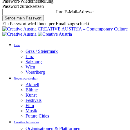
Passwort-Wiederherstellung
Passwort zurücksetzen
Ihre E-Mail-Adresse
Ein Passwort wird Ihnen per Email zugeschickt.
CREATIVE AUSTRIA – Contemporary Culture
Orte
Graz / Steiermark
Linz
Salzburg
Wien
Vorarlberg
Gegenwartskultur
Aktuell
Bühne
Kunst
Festivals
Film
Musik
Future Cities
Creative Industries
Organisationen & Plattformen