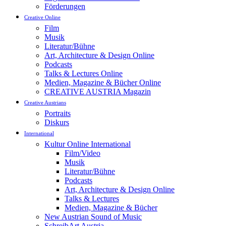
Förderungen
Creative Online
Film
Musik
Literatur/Bühne
Art, Architecture & Design Online
Podcasts
Talks & Lectures Online
Medien, Magazine & Bücher Online
CREATIVE AUSTRIA Magazin
Creative Austrians
Portraits
Diskurs
International
Kultur Online International
Film/Video
Musik
Literatur/Bühne
Podcasts
Art, Architecture & Design Online
Talks & Lectures
Medien, Magazine & Bücher
New Austrian Sound of Music
SchreibArt Austria