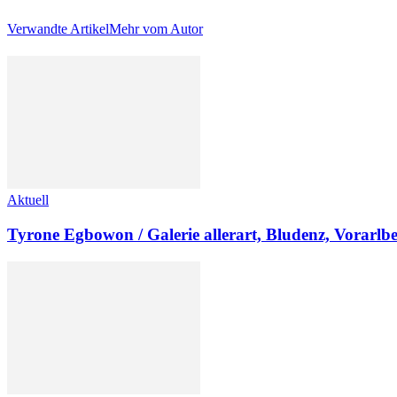
Verwandte Artikel
Mehr vom Autor
Aktuell
Tyrone Egbowon / Galerie allerart, Bludenz, Vorarlb