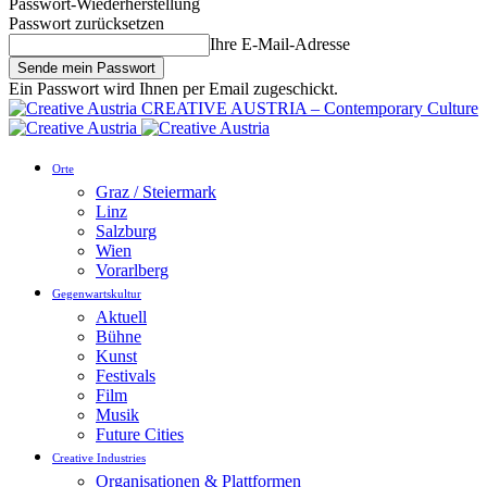
Passwort-Wiederherstellung
Passwort zurücksetzen
Ihre E-Mail-Adresse
Ein Passwort wird Ihnen per Email zugeschickt.
CREATIVE AUSTRIA – Contemporary Culture
Orte
Graz / Steiermark
Linz
Salzburg
Wien
Vorarlberg
Gegenwartskultur
Aktuell
Bühne
Kunst
Festivals
Film
Musik
Future Cities
Creative Industries
Organisationen & Plattformen