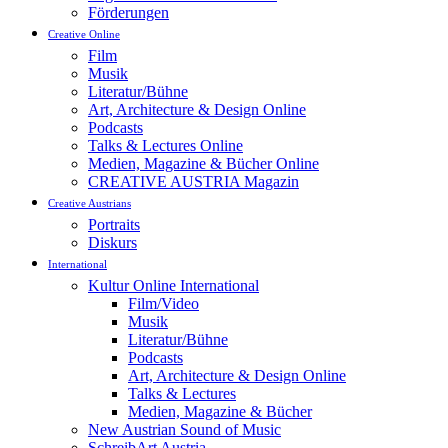
Förderungen
Creative Online
Film
Musik
Literatur/Bühne
Art, Architecture & Design Online
Podcasts
Talks & Lectures Online
Medien, Magazine & Bücher Online
CREATIVE AUSTRIA Magazin
Creative Austrians
Portraits
Diskurs
International
Kultur Online International
Film/Video
Musik
Literatur/Bühne
Podcasts
Art, Architecture & Design Online
Talks & Lectures
Medien, Magazine & Bücher
New Austrian Sound of Music
SchreibArt Austria