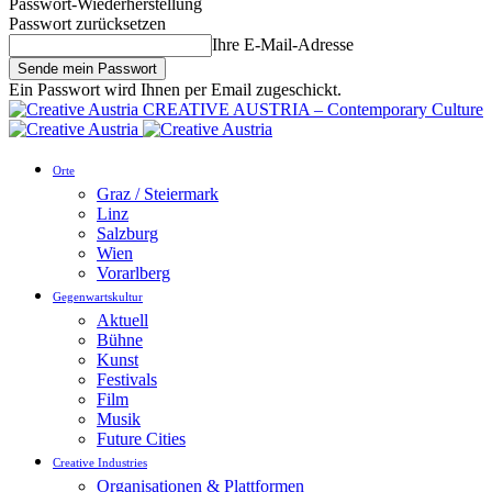
Passwort-Wiederherstellung
Passwort zurücksetzen
Ihre E-Mail-Adresse
Ein Passwort wird Ihnen per Email zugeschickt.
CREATIVE AUSTRIA – Contemporary Culture
Orte
Graz / Steiermark
Linz
Salzburg
Wien
Vorarlberg
Gegenwartskultur
Aktuell
Bühne
Kunst
Festivals
Film
Musik
Future Cities
Creative Industries
Organisationen & Plattformen