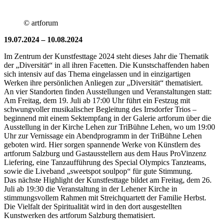
© artforum
19.07.2024 – 10.08.2024
Im Zentrum der Kunstfesttage 2024 steht dieses Jahr die Thematik
der „Diversität“ in all ihren Facetten. Die Kunstschaffenden haben
sich intensiv auf das Thema eingelassen und in einzigartigen
Werken ihre persönlichen Anliegen zur „Diversität“ thematisiert.
An vier Standorten finden Ausstellungen und Veranstaltungen statt:
Am Freitag, dem 19. Juli ab 17:00 Uhr führt ein Festzug mit
schwungvoller musikalischer Begleitung des Irrsdorfer Trios –
beginnend mit einem Sektempfang in der Galerie artforum über die
Ausstellung in der Kirche Lehen zur TriBühne Lehen, wo um 19:00
Uhr zur Vernissage ein Abendprogramm in der TriBühne Lehen
geboten wird. Hier sorgen spannende Werke von Künstlern des
artforum Salzburg und Gastausstellern aus dem Haus ProVinzenz
Liefering, eine Tanzaufführung des Special Olympics Tanzteams,
sowie die Liveband „sweetspot soulpop“ für gute Stimmung.
Das nächste Highlight der Kunstfesttage bildet am Freitag, dem 26.
Juli ab 19:30 die Veranstaltung in der Lehener Kirche in
stimmungsvollem Rahmen mit Streichquartett der Familie Herbst.
Die Vielfalt der Spiritualität wird in den dort ausgestellten
Kunstwerken des artforum Salzburg thematisiert.