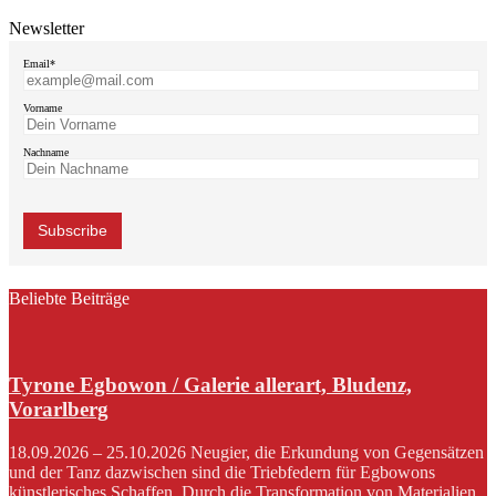
Newsletter
Email*
Vorname
Nachname
Beliebte Beiträge
Tyrone Egbowon / Galerie allerart, Bludenz,
Vorarlberg
18.09.2026 – 25.10.2026 Neugier, die Erkundung von Gegensätzen
und der Tanz dazwischen sind die Triebfedern für Egbowons
künstlerisches Schaffen. Durch die Transformation von Materialien