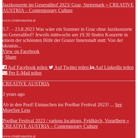
Jazzkonzerte im Generalihof 2023/ Graz, Steiermark » CREATIVE
AUSTRIA – Contemporary Culture
www.creativeaustria.at
5.7. – 23.8.2023 Was wäre ein Sommer in Graz ohne Jazzkonzerte
im Generalihof? Jeweils mittwochs um 19.30 finden Konzerte in
einem der schönsten Höfe der Grazer Innenstadt statt: Von der
ukrainis...
View on Facebook
·
Share
Auf Facebook teilen
Auf Twitter teilen
Auf LinkedIn teilen
Per E-Mail teilen
CREATIVE AUSTRIA
3 years ago
Ab in den Pool! Eintauchen ins Poolbar Festival 2023!
...
See
More
See Less
Poolbar Festival 2023 / various locations, Feldkirch, Vorarlberg »
CREATIVE AUSTRIA – Contemporary Culture
www.creativeaustria.at