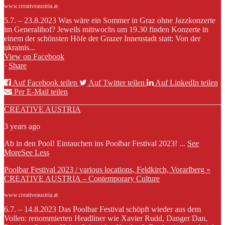
www.creativeaustria.at
5.7. – 23.8.2023 Was wäre ein Sommer in Graz ohne Jazzkonzerte
im Generalihof? Jeweils mittwochs um 19.30 finden Konzerte in
einem der schönsten Höfe der Grazer Innenstadt statt: Von der
ukrainis...
View on Facebook
·
Share
Auf Facebook teilen
Auf Twitter teilen
Auf LinkedIn teilen
Per E-Mail teilen
CREATIVE AUSTRIA
3 years ago
Ab in den Pool! Eintauchen ins Poolbar Festival 2023!
...
See
More
See Less
Poolbar Festival 2023 / various locations, Feldkirch, Vorarlberg »
CREATIVE AUSTRIA – Contemporary Culture
www.creativeaustria.at
6.7. – 14.8.2023 Das Poolbar Festival schöpft wieder aus dem
Vollen: renommierten Headliner wie Xavier Rudd, Danger Dan,