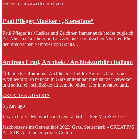
zerlegen, aufzuwerten und von...
Paul Pfleger, Musiker / „Stereoface“
Paul Pfleger ist Musiker und Zeichner. Immer auch beides zugleich:
Als Musiker Zeichner und als Zeichner ein bisschen Musiker. Für
den notorischen Sammler von Songs...
Andreas Gratl, Architekt / Architekturbüro balloon
Öffentlicher Raum und Architektur sind für Andreas Gratl vom
Architekturbüro balloon in Graz untrennbar miteinander verwoben
und sollen ein schlüssiges Ensemble bilden. Der innovative und...
CREATIVE AUSTRIA
3 years ago
Jazz in Graz - Mittwochs im Generalihof!
...
See More
See Less
Jazzkonzerte im Generalihof 2023/ Graz, Steiermark » CREATIVE
AUSTRIA – Contemporary Culture