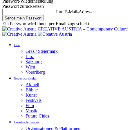
Passwort-Wiederherstellung
Passwort zurücksetzen
Ihre E-Mail-Adresse
Ein Passwort wird Ihnen per Email zugeschickt.
CREATIVE AUSTRIA – Contemporary Culture
Orte
Graz / Steiermark
Linz
Salzburg
Wien
Vorarlberg
Gegenwartskultur
Aktuell
Bühne
Kunst
Festivals
Film
Musik
Future Cities
Creative Industries
Organisationen & Plattformen