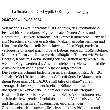
La Strada 2024 Cie Dyptik © Ronny Jannsen.jpg
26.07.2024 – 04.08.2024
Seit mehr als zwei Jahrzehnten ist La Strada, das Internationale
Festival für Straßenkunst, Figurentheater, Neuen Zirkus und
Community Art fixer Bestandteil der Grazer Kulturszene. Ganz nah
am Menschen erkundet es mit einer Vielzahl an Künstlerinnen und
Künstlern die Stadt, stellt Perspektiven auf den Kopf, entdeckt
verborgene Orte und macht urbane Lebensräume zur großen Bühne.
Mit dieser Form von Kunst werden alltägliche Themen wie Verkehr,
Energie, Konsum, Globalisierung oder Migration aufgeworfen. In
weiterer Folge werden das Zusammenleben der Menschen und die
Auswirkungen der einzelnen Aspekte aufgearbeitet.
Die Festivaleröffnung findet heuer im Landhaushof statt. Am 26.
Juli ab 19:30 Uhr begibt sich das Collectif Sous Le Manteau mit
ihrem Programm „MIKADO, small tales of falling“ auf ein
szenografisches Experiment in einem Bühnenbild instabiler,
übergroßer Mikado-Stäbe, in dem der Kollaps als integraler
Bestandteil des Spiels akzeptiert wird. Sechs Akrobat:innen setzen
sich in der bewegenden Produktion mit dem Verhältnis von „Wir
und die Lebensumwelt“ auseinander, erforschen den
Zusammenbruch als universelles physikalisches Phänomen und