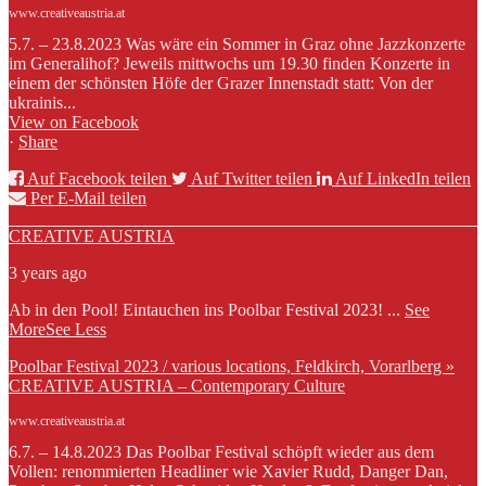
www.creativeaustria.at
5.7. – 23.8.2023 Was wäre ein Sommer in Graz ohne Jazzkonzerte
im Generalihof? Jeweils mittwochs um 19.30 finden Konzerte in
einem der schönsten Höfe der Grazer Innenstadt statt: Von der
ukrainis...
View on Facebook
·
Share
Auf Facebook teilen
Auf Twitter teilen
Auf LinkedIn teilen
Per E-Mail teilen
CREATIVE AUSTRIA
3 years ago
Ab in den Pool! Eintauchen ins Poolbar Festival 2023!
...
See
More
See Less
Poolbar Festival 2023 / various locations, Feldkirch, Vorarlberg »
CREATIVE AUSTRIA – Contemporary Culture
www.creativeaustria.at
6.7. – 14.8.2023 Das Poolbar Festival schöpft wieder aus dem
Vollen: renommierten Headliner wie Xavier Rudd, Danger Dan,