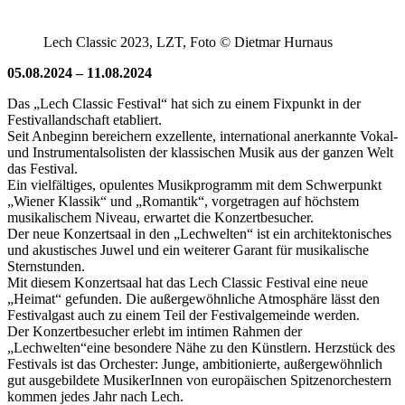
Lech Classic 2023, LZT, Foto © Dietmar Hurnaus
05.08.2024 – 11.08.2024
Das „Lech Classic Festival“ hat sich zu einem Fixpunkt in der
Festivallandschaft etabliert.
Seit Anbeginn bereichern exzellente, international anerkannte Vokal-
und Instrumentalsolisten der klassischen Musik aus der ganzen Welt
das Festival.
Ein vielfältiges, opulentes Musikprogramm mit dem Schwerpunkt
„Wiener Klassik“ und „Romantik“, vorgetragen auf höchstem
musikalischem Niveau, erwartet die Konzertbesucher.
Der neue Konzertsaal in den „Lechwelten“ ist ein architektonisches
und akustisches Juwel und ein weiterer Garant für musikalische
Sternstunden.
Mit diesem Konzertsaal hat das Lech Classic Festival eine neue
„Heimat“ gefunden. Die außergewöhnliche Atmosphäre lässt den
Festivalgast auch zu einem Teil der Festivalgemeinde werden.
Der Konzertbesucher erlebt im intimen Rahmen der
„Lechwelten“eine besondere Nähe zu den Künstlern. Herzstück des
Festivals ist das Orchester: Junge, ambitionierte, außergewöhnlich
gut ausgebildete MusikerInnen von europäischen Spitzenorchestern
kommen jedes Jahr nach Lech.