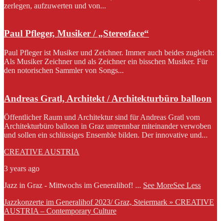
zerlegen, aufzuwerten und von...
Paul Pfleger, Musiker / „Stereoface“
Paul Pfleger ist Musiker und Zeichner. Immer auch beides zugleich:
Als Musiker Zeichner und als Zeichner ein bisschen Musiker. Für
den notorischen Sammler von Songs...
Andreas Gratl, Architekt / Architekturbüro balloon
Öffentlicher Raum und Architektur sind für Andreas Gratl vom
Architekturbüro balloon in Graz untrennbar miteinander verwoben
und sollen ein schlüssiges Ensemble bilden. Der innovative und...
CREATIVE AUSTRIA
3 years ago
Jazz in Graz - Mittwochs im Generalihof!
...
See More
See Less
Jazzkonzerte im Generalihof 2023/ Graz, Steiermark » CREATIVE
AUSTRIA – Contemporary Culture