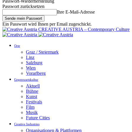
Passwort-Wiederherstellung
Passwort zurücksetzen
Ihre E-Mail-Adresse
Ein Passwort wird Ihnen per Email zugeschickt.
CREATIVE AUSTRIA – Contemporary Culture
Orte
Graz / Steiermark
Linz
Salzburg
Wien
Vorarlberg
Gegenwartskultur
Aktuell
Bühne
Kunst
Festivals
Film
Musik
Future Cities
Creative Industries
Organisationen & Plattformen