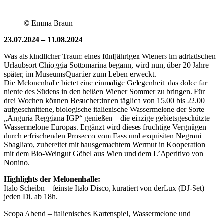
© Emma Braun
23.07.2024 – 11.08.2024
Was als kindlicher Traum eines fünfjährigen Wieners im adriatischen
Urlaubsort Chioggia Sottomarina begann, wird nun, über 20 Jahre
später, im MuseumsQuartier zum Leben erweckt.
Die Melonenhalle bietet eine einmalige Gelegenheit, das dolce far
niente des Südens in den heißen Wiener Sommer zu bringen. Für
drei Wochen können Besucher:innen täglich von 15.00 bis 22.00
aufgeschnittene, biologische italienische Wassermelone der Sorte
„Anguria Reggiana IGP“ genießen – die einzige gebietsgeschützte
Wassermelone Europas. Ergänzt wird dieses fruchtige Vergnügen
durch erfrischenden Prosecco vom Fass und exquisiten Negroni
Sbagliato, zubereitet mit hausgemachtem Wermut in Kooperation
mit dem Bio-Weingut Göbel aus Wien und dem L’Aperitivo von
Nonino.
Highlights der Melonenhalle:
Italo Scheibn – feinste Italo Disco, kuratiert von derLux (DJ-Set)
jeden Di. ab 18h.
Scopa Abend – italienisches Kartenspiel, Wassermelone und