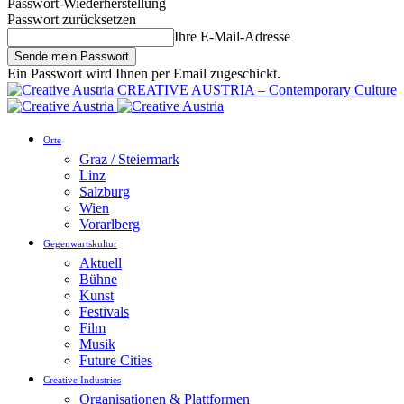
Passwort-Wiederherstellung
Passwort zurücksetzen
Ihre E-Mail-Adresse
Ein Passwort wird Ihnen per Email zugeschickt.
CREATIVE AUSTRIA – Contemporary Culture
Orte
Graz / Steiermark
Linz
Salzburg
Wien
Vorarlberg
Gegenwartskultur
Aktuell
Bühne
Kunst
Festivals
Film
Musik
Future Cities
Creative Industries
Organisationen & Plattformen