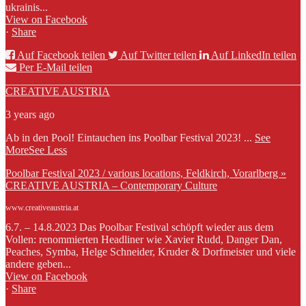
ukrainis...
View on Facebook
·
Share
Auf Facebook teilen
Auf Twitter teilen
Auf LinkedIn teilen
Per E-Mail teilen
CREATIVE AUSTRIA
3 years ago
Ab in den Pool! Eintauchen ins Poolbar Festival 2023!
...
See
More
See Less
Poolbar Festival 2023 / various locations, Feldkirch, Vorarlberg »
CREATIVE AUSTRIA – Contemporary Culture
www.creativeaustria.at
6.7. – 14.8.2023 Das Poolbar Festival schöpft wieder aus dem
Vollen: renommierten Headliner wie Xavier Rudd, Danger Dan,
Peaches, Symba, Helge Schneider, Kruder & Dorfmeister und viele
andere geben...
View on Facebook
·
Share