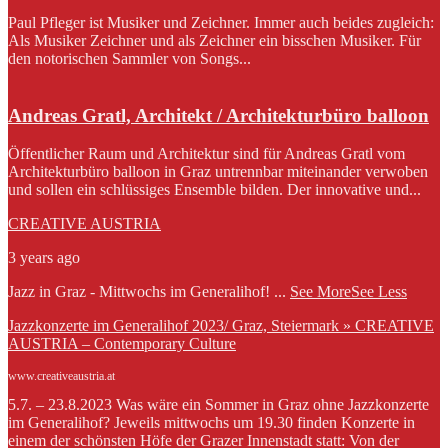
Paul Pfleger ist Musiker und Zeichner. Immer auch beides zugleich:
Als Musiker Zeichner und als Zeichner ein bisschen Musiker. Für
den notorischen Sammler von Songs...
Andreas Gratl, Architekt / Architekturbüro balloon
Öffentlicher Raum und Architektur sind für Andreas Gratl vom
Architekturbüro balloon in Graz untrennbar miteinander verwoben
und sollen ein schlüssiges Ensemble bilden. Der innovative und...
CREATIVE AUSTRIA
3 years ago
Jazz in Graz - Mittwochs im Generalihof!
...
See More
See Less
Jazzkonzerte im Generalihof 2023/ Graz, Steiermark » CREATIVE
AUSTRIA – Contemporary Culture
www.creativeaustria.at
5.7. – 23.8.2023 Was wäre ein Sommer in Graz ohne Jazzkonzerte
im Generalihof? Jeweils mittwochs um 19.30 finden Konzerte in
einem der schönsten Höfe der Grazer Innenstadt statt: Von der