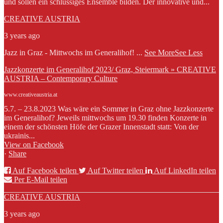
und sollen ein schlüssiges Ensemble bilden. Der innovative und...
CREATIVE AUSTRIA
3 years ago
Jazz in Graz - Mittwochs im Generalihof!
...
See More
See Less
Jazzkonzerte im Generalihof 2023/ Graz, Steiermark » CREATIVE
AUSTRIA – Contemporary Culture
www.creativeaustria.at
5.7. – 23.8.2023 Was wäre ein Sommer in Graz ohne Jazzkonzerte
im Generalihof? Jeweils mittwochs um 19.30 finden Konzerte in
einem der schönsten Höfe der Grazer Innenstadt statt: Von der
ukrainis...
View on Facebook
·
Share
Auf Facebook teilen
Auf Twitter teilen
Auf LinkedIn teilen
Per E-Mail teilen
CREATIVE AUSTRIA
3 years ago