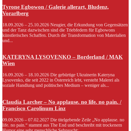
Tyrone Egbowon / Galerie allerart, Bludenz,
Vorarlberg
18.09.2026 – 25.10.2026 Neugier, die Erkundung von Gegensätzen
und der Tanz dazwischen sind die Triebfedern für Egbowons
künstlerisches Schaffen. Durch die Transformation von Materialien
und...
KATERYNA LYSOVENKO – Borderland / MAK
Wien
16.09.2026 – 18.10.2026 Die gebürtige Ukrainerin Kateryna
Lysovenko, die seit 2022 in Österreich lebt, versteht Malerei als
soziale Handlung und politisches Medium – weniger als...
Claudia Larcher – No applause. no life. no pain. /
Francisco Carolinum Linz
09.09.2026 – 07.02.2027 Die titelgebende Zeile „No applause. no
life. no pain.“ stammt aus The End und beschreibt mit trockenem
Humor eine sehr menschliche Sehnsucht:...