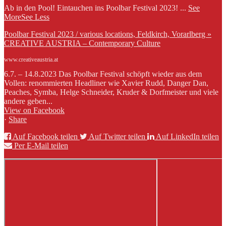
Ab in den Pool! Eintauchen ins Poolbar Festival 2023!
...
See
More
See Less
Poolbar Festival 2023 / various locations, Feldkirch, Vorarlberg »
CREATIVE AUSTRIA – Contemporary Culture
www.creativeaustria.at
6.7. – 14.8.2023 Das Poolbar Festival schöpft wieder aus dem
Vollen: renommierten Headliner wie Xavier Rudd, Danger Dan,
Peaches, Symba, Helge Schneider, Kruder & Dorfmeister und viele
andere geben...
View on Facebook
·
Share
Auf Facebook teilen
Auf Twitter teilen
Auf LinkedIn teilen
Per E-Mail teilen