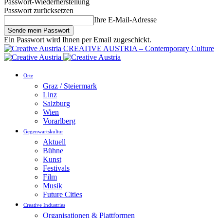
Passwort-Wiederherstellung
Passwort zurücksetzen
Ihre E-Mail-Adresse
Ein Passwort wird Ihnen per Email zugeschickt.
CREATIVE AUSTRIA – Contemporary Culture
Orte
Graz / Steiermark
Linz
Salzburg
Wien
Vorarlberg
Gegenwartskultur
Aktuell
Bühne
Kunst
Festivals
Film
Musik
Future Cities
Creative Industries
Organisationen & Plattformen