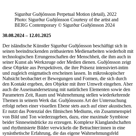
Sigurður Guðjónsson Perpetual Motion (detail), 2022
Photo: Sigurður Guðjónsson Courtesy of the artist and
BERG Contemporary © Sigurður Guðjónsson 2024
30.08.2024 – 12.01.2025
Der isländische Künstler Sigurður Guðjónsson beschäftigt sich in
seinen beeindruckenden zeitbasierten Medienarbeiten wiederholt mit
technologischen Errungenschaften der Menschheit, die ihm auch in
seiner Kunst als Werkzeuge oder Medien dienen. Guðjónsson zeigt
diese Objekte aus Perspektiven, die ihre Präsenz intensiviert-intim
und zugleich enigmatisch erscheinen lassen. In mikroskopischer
Nahsicht beobachtet er Bewegungen und Formen, die sich durch
den Kontakt ergeben, den Objekte mit ihrer Umwelt eingehen. Aber
auch die Auseinandersetzung mit natürlichen Elementen sowie den
Parametern Zeit, Raum und Wahrnehmung stellen wiederkehrende
Themen in seinem Werk dar. Guðjónssons Art der Untersuchung
erfolgt neben einer visuellen Ebene stets auch auf einer akustischen.
Er nutzt das Potenzial des filmischen Mediums, ein Zusammenspiel
von Bild und Ton wiederzugeben, dazu, eine maximale Symbiose
beider Sinneseindrücke zu erzeugen. Komplexe Klanglandschaften
und rhythmisierte Bilder verwickeln die Betrachter:innen in eine
synästhetische Erfahrung, die das eigene Wahrnehmungsfeld