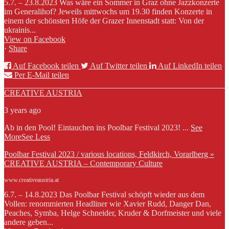
5.7. – 23.8.2023 Was wäre ein Sommer in Graz ohne Jazzkonzerte
im Generalihof? Jeweils mittwochs um 19.30 finden Konzerte in
einem der schönsten Höfe der Grazer Innenstadt statt: Von der
ukrainis...
View on Facebook
·
Share
Auf Facebook teilen
Auf Twitter teilen
Auf LinkedIn teilen
Per E-Mail teilen
CREATIVE AUSTRIA
3 years ago
Ab in den Pool! Eintauchen ins Poolbar Festival 2023!
...
See
More
See Less
Poolbar Festival 2023 / various locations, Feldkirch, Vorarlberg »
CREATIVE AUSTRIA – Contemporary Culture
www.creativeaustria.at
6.7. – 14.8.2023 Das Poolbar Festival schöpft wieder aus dem
Vollen: renommierten Headliner wie Xavier Rudd, Danger Dan,
Peaches, Symba, Helge Schneider, Kruder & Dorfmeister und viele
andere geben...