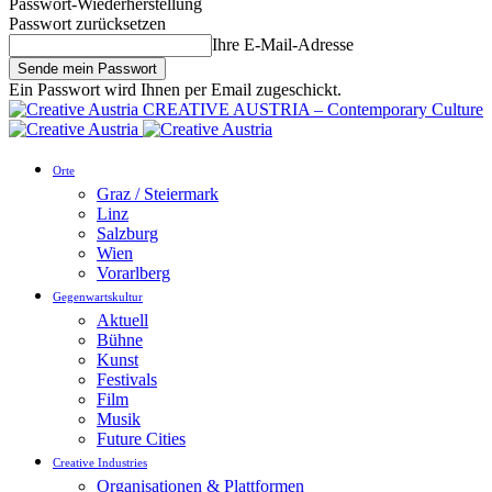
Passwort-Wiederherstellung
Passwort zurücksetzen
Ihre E-Mail-Adresse
Ein Passwort wird Ihnen per Email zugeschickt.
CREATIVE AUSTRIA – Contemporary Culture
Orte
Graz / Steiermark
Linz
Salzburg
Wien
Vorarlberg
Gegenwartskultur
Aktuell
Bühne
Kunst
Festivals
Film
Musik
Future Cities
Creative Industries
Organisationen & Plattformen