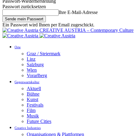
Passwort-Wiederherstellung
Passwort zurücksetzen
Ihre E-Mail-Adresse
Ein Passwort wird Ihnen per Email zugeschickt.
CREATIVE AUSTRIA – Contemporary Culture
Orte
Graz / Steiermark
Linz
Salzburg
Wien
Vorarlberg
Gegenwartskultur
Aktuell
Bühne
Kunst
Festivals
Film
Musik
Future Cities
Creative Industries
Organisationen & Plattformen