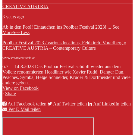
CREATIVE AUSTRIA
3 years ago
Ab in den Pool! Eintauchen ins Poolbar Festival 2023!
...
See
More
See Less
Poolbar Festival 2023 / various locations, Feldkirch, Vorarlberg »
CREATIVE AUSTRIA – Contemporary Culture
www.creativeaustria.at
6.7. – 14.8.2023 Das Poolbar Festival schöpft wieder aus dem
Vollen: renommierten Headliner wie Xavier Rudd, Danger Dan,
Peaches, Symba, Helge Schneider, Kruder & Dorfmeister und viele
andere geben...
View on Facebook
·
Share
Auf Facebook teilen
Auf Twitter teilen
Auf LinkedIn teilen
Per E-Mail teilen