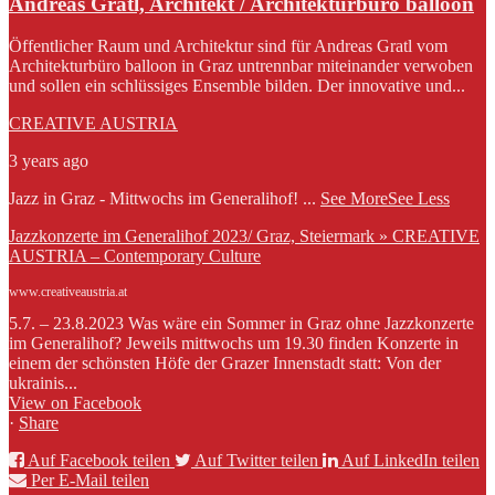
Andreas Gratl, Architekt / Architekturbüro balloon
Öffentlicher Raum und Architektur sind für Andreas Gratl vom
Architekturbüro balloon in Graz untrennbar miteinander verwoben
und sollen ein schlüssiges Ensemble bilden. Der innovative und...
CREATIVE AUSTRIA
3 years ago
Jazz in Graz - Mittwochs im Generalihof!
...
See More
See Less
Jazzkonzerte im Generalihof 2023/ Graz, Steiermark » CREATIVE
AUSTRIA – Contemporary Culture
www.creativeaustria.at
5.7. – 23.8.2023 Was wäre ein Sommer in Graz ohne Jazzkonzerte
im Generalihof? Jeweils mittwochs um 19.30 finden Konzerte in
einem der schönsten Höfe der Grazer Innenstadt statt: Von der
ukrainis...
View on Facebook
·
Share
Auf Facebook teilen
Auf Twitter teilen
Auf LinkedIn teilen
Per E-Mail teilen