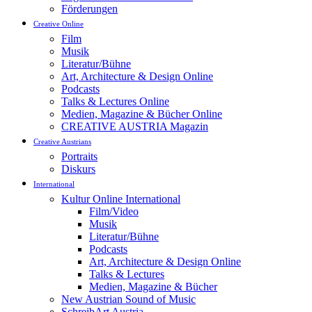
Förderungen
Creative Online
Film
Musik
Literatur/Bühne
Art, Architecture & Design Online
Podcasts
Talks & Lectures Online
Medien, Magazine & Bücher Online
CREATIVE AUSTRIA Magazin
Creative Austrians
Portraits
Diskurs
International
Kultur Online International
Film/Video
Musik
Literatur/Bühne
Podcasts
Art, Architecture & Design Online
Talks & Lectures
Medien, Magazine & Bücher
New Austrian Sound of Music
SchreibArt Austria