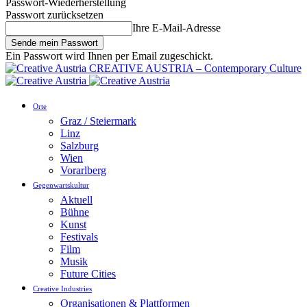
Passwort-Wiederherstellung
Passwort zurücksetzen
Ihre E-Mail-Adresse
Ein Passwort wird Ihnen per Email zugeschickt.
CREATIVE AUSTRIA – Contemporary Culture
Orte
Graz / Steiermark
Linz
Salzburg
Wien
Vorarlberg
Gegenwartskultur
Aktuell
Bühne
Kunst
Festivals
Film
Musik
Future Cities
Creative Industries
Organisationen & Plattformen