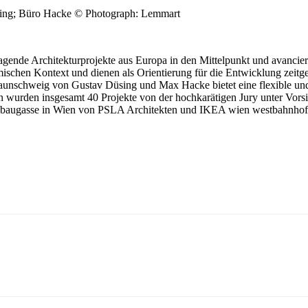
ing; Büro Hacke © Photograph: Lemmart
sragende Architekturprojekte aus Europa in den Mittelpunkt und avanci
chen Kontext und dienen als Orientierung für die Entwicklung zeitgen
unschweig von Gustav Düsing und Max Hacke bietet eine flexible und
 wurden insgesamt 40 Projekte von der hochkarätigen Jury unter Vorsit
Neubaugasse in Wien von PSLA Architekten und IKEA wien westbahnhof v