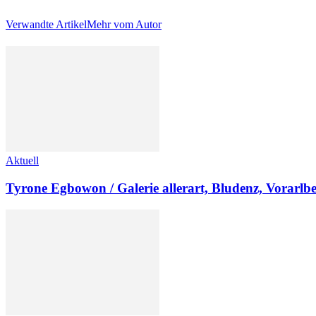
Verwandte Artikel
Mehr vom Autor
Aktuell
Tyrone Egbowon / Galerie allerart, Bludenz, Vorarlb