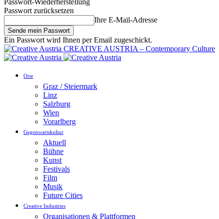
Passwort-Wiederherstellung
Passwort zurücksetzen
Ihre E-Mail-Adresse
Ein Passwort wird Ihnen per Email zugeschickt.
CREATIVE AUSTRIA – Contemporary Culture
Orte
Graz / Steiermark
Linz
Salzburg
Wien
Vorarlberg
Gegenwartskultur
Aktuell
Bühne
Kunst
Festivals
Film
Musik
Future Cities
Creative Industries
Organisationen & Plattformen