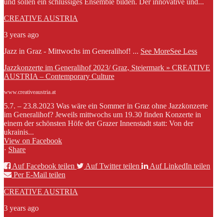
und sollen ein schlüssiges Ensemble bilden. Der innovative und...
CREATIVE AUSTRIA
3 years ago
Jazz in Graz - Mittwochs im Generalihof!
...
See More
See Less
Jazzkonzerte im Generalihof 2023/ Graz, Steiermark » CREATIVE
AUSTRIA – Contemporary Culture
www.creativeaustria.at
5.7. – 23.8.2023 Was wäre ein Sommer in Graz ohne Jazzkonzerte
im Generalihof? Jeweils mittwochs um 19.30 finden Konzerte in
einem der schönsten Höfe der Grazer Innenstadt statt: Von der
ukrainis...
View on Facebook
·
Share
Auf Facebook teilen
Auf Twitter teilen
Auf LinkedIn teilen
Per E-Mail teilen
CREATIVE AUSTRIA
3 years ago