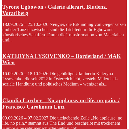
Tyrone Egbowon / Galerie allerart, Bludenz,
Vorarlberg
18.09.2026 – 25.10.2026 Neugier, die Erkundung von Gegensätzen
und der Tanz dazwischen sind die Triebfedern für Egbowons
künstlerisches Schaffen. Durch die Transformation von Materialien
und...
KATERYNA LYSOVENKO – Borderland / MAK
Wien
16.09.2026 – 18.10.2026 Die gebürtige Ukrainerin Kateryna
Lysovenko, die seit 2022 in Österreich lebt, versteht Malerei als
soziale Handlung und politisches Medium – weniger als...
Claudia Larcher – No applause. no life. no pain. /
Francisco Carolinum Linz
09.09.2026 – 07.02.2027 Die titelgebende Zeile „No applause. no
life. no pain.“ stammt aus The End und beschreibt mit trockenem
Humor eine sehr menschliche Sehnsucht:...