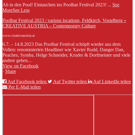
Ab in den Pool! Eintauchen ins Poolbar Festival 2023!
...
See
More
See Less
Poolbar Festival 2023 / various locations, Feldkirch, Vorarlberg »
CREATIVE AUSTRIA – Contemporary Culture
www.creativeaustria.at
6.7. – 14.8.2023 Das Poolbar Festival schöpft wieder aus dem
Vollen: renommierten Headliner wie Xavier Rudd, Danger Dan,
Peaches, Symba, Helge Schneider, Kruder & Dorfmeister und viele
andere geben...
View on Facebook
·
Share
Auf Facebook teilen
Auf Twitter teilen
Auf LinkedIn teilen
Per E-Mail teilen