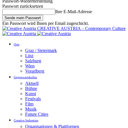
Passwort-Wiederherstellung
Passwort zurücksetzen
Ihre E-Mail-Adresse
Ein Passwort wird Ihnen per Email zugeschickt.
CREATIVE AUSTRIA – Contemporary Culture
Orte
Graz / Steiermark
Linz
Salzburg
Wien
Vorarlberg
Gegenwartskultur
Aktuell
Bühne
Kunst
Festivals
Film
Musik
Future Cities
Creative Industries
Organisationen & Plattformen