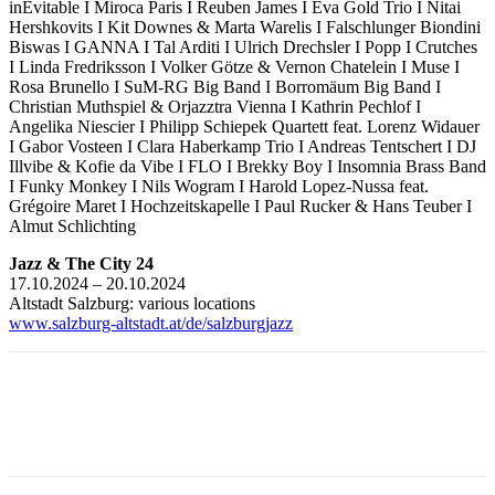
inEvitable I Miroca Paris I Reuben James I Eva Gold Trio I Nitai
Hershkovits I Kit Downes & Marta Warelis I Falschlunger Biondini
Biswas I GANNA I Tal Arditi I Ulrich Drechsler I Popp I Crutches
I Linda Fredriksson I Volker Götze & Vernon Chatelein I Muse I
Rosa Brunello I SuM-RG Big Band I Borromäum Big Band I
Christian Muthspiel & Orjazztra Vienna I Kathrin Pechlof I
Angelika Niescier I Philipp Schiepek Quartett feat. Lorenz Widauer
I Gabor Vosteen I Clara Haberkamp Trio I Andreas Tentschert I DJ
Illvibe & Kofie da Vibe I FLO I Brekky Boy I Insomnia Brass Band
I Funky Monkey I Nils Wogram I Harold Lopez-Nussa feat.
Grégoire Maret I Hochzeitskapelle I Paul Rucker & Hans Teuber I
Almut Schlichting
Jazz & The City 24
17.10.2024 – 20.10.2024
Altstadt Salzburg: various locations
www.salzburg-altstadt.at/de/salzburgjazz