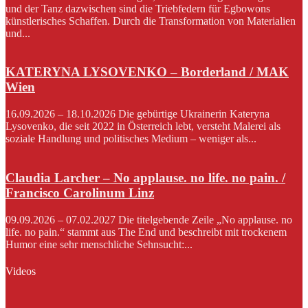
und der Tanz dazwischen sind die Triebfedern für Egbowons
künstlerisches Schaffen. Durch die Transformation von Materialien
und...
KATERYNA LYSOVENKO – Borderland / MAK
Wien
16.09.2026 – 18.10.2026 Die gebürtige Ukrainerin Kateryna
Lysovenko, die seit 2022 in Österreich lebt, versteht Malerei als
soziale Handlung und politisches Medium – weniger als...
Claudia Larcher – No applause. no life. no pain. /
Francisco Carolinum Linz
09.09.2026 – 07.02.2027 Die titelgebende Zeile „No applause. no
life. no pain.“ stammt aus The End und beschreibt mit trockenem
Humor eine sehr menschliche Sehnsucht:...
Videos