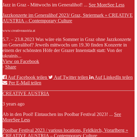
Jazz in Graz - Mittwochs im Generalihof!
...
See More
See Less
Jazzkonzerte im Generalihof 2023/ Graz, Steiermark » CREATIVE
AUSTRIA – Contemporary Culture
www.creativeaustria.at
5.7. – 23.8.2023 Was wäre ein Sommer in Graz ohne Jazzkonzerte
im Generalihof? Jeweils mittwochs um 19.30 finden Konzerte in
einem der schönsten Höfe der Grazer Innenstadt statt: Von der
ukrainis...
View on Facebook
·
Share
Auf Facebook teilen
Auf Twitter teilen
Auf LinkedIn teilen
Per E-Mail teilen
CREATIVE AUSTRIA
3 years ago
Ab in den Pool! Eintauchen ins Poolbar Festival 2023!
...
See
More
See Less
Poolbar Festival 2023 / various locations, Feldkirch, Vorarlberg »
CREATIVE AUSTRIA – Contemporary Culture