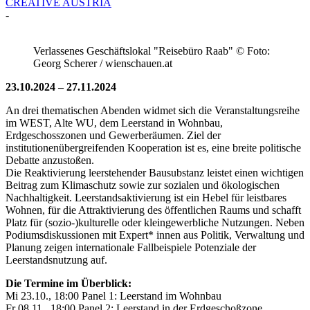
CREATIVE AUSTRIA
-
Verlassenes Geschäftslokal "Reisebüro Raab" © Foto:
Georg Scherer / wienschauen.at
23.10.2024 – 27.11.2024
An drei thematischen Abenden widmet sich die Veranstaltungsreihe
im WEST, Alte WU, dem Leerstand in Wohnbau,
Erdgeschosszonen und Gewerberäumen. Ziel der
institutionenübergreifenden Kooperation ist es, eine breite politische
Debatte anzustoßen.
Die Reaktivierung leerstehender Bausubstanz leistet einen wichtigen
Beitrag zum Klimaschutz sowie zur sozialen und ökologischen
Nachhaltigkeit. Leerstandsaktivierung ist ein Hebel für leistbares
Wohnen, für die Attraktivierung des öffentlichen Raums und schafft
Platz für (sozio-)kulturelle oder kleingewerbliche Nutzungen. Neben
Podiumsdiskussionen mit Expert* innen aus Politik, Verwaltung und
Planung zeigen internationale Fallbeispiele Potenziale der
Leerstandsnutzung auf.
Die Termine im Überblick:
Mi 23.10., 18:00 Panel 1: Leerstand im Wohnbau
Fr 08.11., 18:00 Panel 2: Leerstand in der Erdgeschoßzone