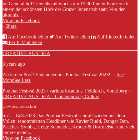
im Generalihof? Jeweils mittwochs um 19.30 finden Konzerte in
einem der schönsten Höfe der Grazer Innenstadt statt: Von der
ukrainis...
View on Facebook
·
Share
Auf Facebook teilen
Auf Twitter teilen
Auf LinkedIn teilen
Per E-Mail teilen
CREATIVE AUSTRIA
3 years ago
Ab in den Pool! Eintauchen ins Poolbar Festival 2023!
...
See
More
See Less
Poolbar Festival 2023 / various locations, Feldkirch, Vorarlberg »
CREATIVE AUSTRIA – Contemporary Culture
www.creativeaustria.at
6.7. – 14.8.2023 Das Poolbar Festival schöpft wieder aus dem
Vollen: renommierten Headliner wie Xavier Rudd, Danger Dan,
Peaches, Symba, Helge Schneider, Kruder & Dorfmeister und viele
andere geben...
View on Facebook