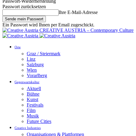
Passwort-Wiederherstellung
Passwort zurücksetzen
Ihre E-Mail-Adresse
Ein Passwort wird Ihnen per Email zugeschickt.
CREATIVE AUSTRIA – Contemporary Culture
Orte
Graz / Steiermark
Linz
Salzburg
Wien
Vorarlberg
Gegenwartskultur
Aktuell
Bühne
Kunst
Festivals
Film
Musik
Future Cities
Creative Industries
Organisationen & Plattformen