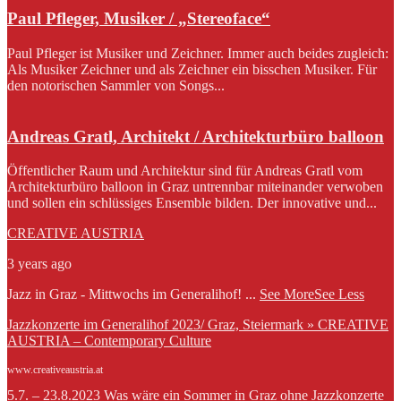
Paul Pfleger, Musiker / „Stereoface“
Paul Pfleger ist Musiker und Zeichner. Immer auch beides zugleich:
Als Musiker Zeichner und als Zeichner ein bisschen Musiker. Für
den notorischen Sammler von Songs...
Andreas Gratl, Architekt / Architekturbüro balloon
Öffentlicher Raum und Architektur sind für Andreas Gratl vom
Architekturbüro balloon in Graz untrennbar miteinander verwoben
und sollen ein schlüssiges Ensemble bilden. Der innovative und...
CREATIVE AUSTRIA
3 years ago
Jazz in Graz - Mittwochs im Generalihof!
...
See More
See Less
Jazzkonzerte im Generalihof 2023/ Graz, Steiermark » CREATIVE
AUSTRIA – Contemporary Culture
www.creativeaustria.at
5.7. – 23.8.2023 Was wäre ein Sommer in Graz ohne Jazzkonzerte