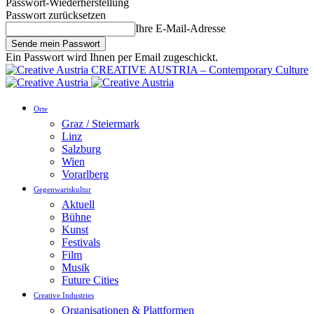
Passwort-Wiederherstellung
Passwort zurücksetzen
Ihre E-Mail-Adresse
Ein Passwort wird Ihnen per Email zugeschickt.
CREATIVE AUSTRIA – Contemporary Culture
Orte
Graz / Steiermark
Linz
Salzburg
Wien
Vorarlberg
Gegenwartskultur
Aktuell
Bühne
Kunst
Festivals
Film
Musik
Future Cities
Creative Industries
Organisationen & Plattformen