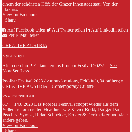
einem der schönsten Höfe der Grazer Innenstadt statt: Von der
ukrainis...
View on Facebook
·
Share
Auf Facebook teilen
Auf Twitter teilen
Auf LinkedIn teilen
Per E-Mail teilen
CREATIVE AUSTRIA
3 years ago
Ab in den Pool! Eintauchen ins Poolbar Festival 2023!
...
See
More
See Less
Poolbar Festival 2023 / various locations, Feldkirch, Vorarlberg »
CREATIVE AUSTRIA – Contemporary Culture
www.creativeaustria.at
6.7. – 14.8.2023 Das Poolbar Festival schöpft wieder aus dem
Vollen: renommierten Headliner wie Xavier Rudd, Danger Dan,
Peaches, Symba, Helge Schneider, Kruder & Dorfmeister und viele
andere geben...
View on Facebook
·
Share