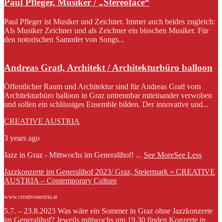
Paul Pfleger, Musiker / „Stereoface“
Paul Pfleger ist Musiker und Zeichner. Immer auch beides zugleich:
Als Musiker Zeichner und als Zeichner ein bisschen Musiker. Für
den notorischen Sammler von Songs...
Andreas Gratl, Architekt / Architekturbüro balloon
Öffentlicher Raum und Architektur sind für Andreas Gratl vom
Architekturbüro balloon in Graz untrennbar miteinander verwoben
und sollen ein schlüssiges Ensemble bilden. Der innovative und...
CREATIVE AUSTRIA
3 years ago
Jazz in Graz - Mittwochs im Generalihof!
...
See More
See Less
Jazzkonzerte im Generalihof 2023/ Graz, Steiermark » CREATIVE
AUSTRIA – Contemporary Culture
www.creativeaustria.at
5.7. – 23.8.2023 Was wäre ein Sommer in Graz ohne Jazzkonzerte
im Generalihof? Jeweils mittwochs um 19.30 finden Konzerte in