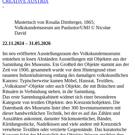
CREATIVE AUSTRIA
-
Mustertuch von Rosalia Dirnberger, 1865;
Volkskundemuseum am Paulustor/UMJ © Nicolae
David
22.11.2024 – 31.05.2026
Im neu eröffneten Ausstellungsraum des Volkskundemuseums
entstehen in losen Abständen Ausstellungen mit Objekten aus der
Sammlung des Museums. Ein Großteil der Objekte stammt aus der
Zeit vor 1900, gesammelt wurde vor dem Hintergrund einer
rasanten Industrialisierung entlang des damaligen volkskundlichen
Kanons: Typischerweise kamen Möbel, Hausrat, Textilien,
„Volkskunst“-Objekte oder auch Objekte, die mit Bräuchen und
Ritualen in Verbindung stehen, in die Sammlung.
Das erste Sammlungskabinett widmet sich einer besonderen
Kategorie von textilen Objekten: den Kreuzstichobjekten. Die
Datenbank des Museums listet über 300 Inventarnummern mit
dieser handwerklichen Technik, bei der es auf das Zählen und
Auszählen ankommt, darunter Stickmustertücher, Bänder,
Kleidungsstücke, Nadelkissen und viele andere mit Kreuzstich
versehene Textilien oder verzierte Gegenstände. Das kuratorische
Konzept folgt der Materialität der Objekte: Wovon erzählen ihre