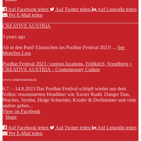
Auf Facebook teilen
Auf Twitter teilen
Auf LinkedIn teilen
Per E-Mail teilen
CREATIVE AUSTRIA
3 years ago
Ab in den Pool! Eintauchen ins Poolbar Festival 2023!
...
See
More
See Less
Poolbar Festival 2023 / various locations, Feldkirch, Vorarlberg »
CREATIVE AUSTRIA – Contemporary Culture
www.creativeaustria.at
6.7. – 14.8.2023 Das Poolbar Festival schöpft wieder aus dem
Vollen: renommierten Headliner wie Xavier Rudd, Danger Dan,
Peaches, Symba, Helge Schneider, Kruder & Dorfmeister und viele
andere geben...
View on Facebook
·
Share
Auf Facebook teilen
Auf Twitter teilen
Auf LinkedIn teilen
Per E-Mail teilen