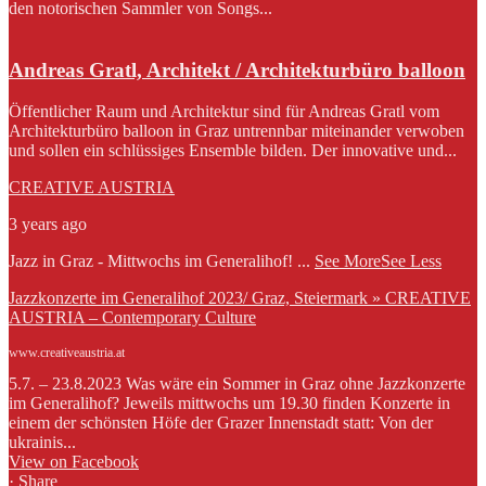
den notorischen Sammler von Songs...
Andreas Gratl, Architekt / Architekturbüro balloon
Öffentlicher Raum und Architektur sind für Andreas Gratl vom
Architekturbüro balloon in Graz untrennbar miteinander verwoben
und sollen ein schlüssiges Ensemble bilden. Der innovative und...
CREATIVE AUSTRIA
3 years ago
Jazz in Graz - Mittwochs im Generalihof!
...
See More
See Less
Jazzkonzerte im Generalihof 2023/ Graz, Steiermark » CREATIVE
AUSTRIA – Contemporary Culture
www.creativeaustria.at
5.7. – 23.8.2023 Was wäre ein Sommer in Graz ohne Jazzkonzerte
im Generalihof? Jeweils mittwochs um 19.30 finden Konzerte in
einem der schönsten Höfe der Grazer Innenstadt statt: Von der
ukrainis...
View on Facebook
·
Share