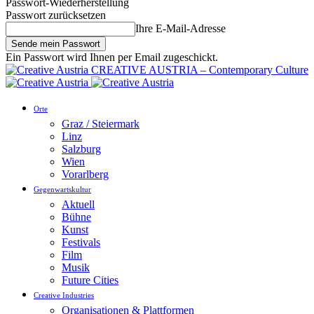
Passwort-Wiederherstellung
Passwort zurücksetzen
Ihre E-Mail-Adresse
Ein Passwort wird Ihnen per Email zugeschickt.
CREATIVE AUSTRIA – Contemporary Culture
Orte
Graz / Steiermark
Linz
Salzburg
Wien
Vorarlberg
Gegenwartskultur
Aktuell
Bühne
Kunst
Festivals
Film
Musik
Future Cities
Creative Industries
Organisationen & Plattformen