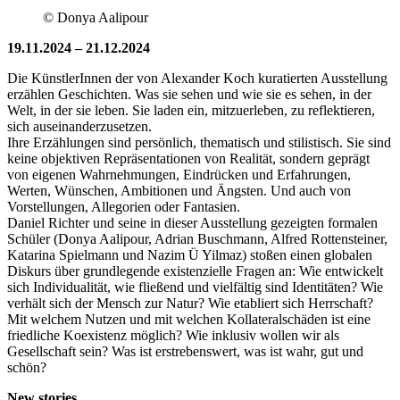
© Donya Aalipour
19.11.2024 – 21.12.2024
Die KünstlerInnen der von Alexander Koch kuratierten Ausstellung
erzählen Geschichten. Was sie sehen und wie sie es sehen, in der
Welt, in der sie leben. Sie laden ein, mitzuerleben, zu reflektieren,
sich auseinanderzusetzen.
Ihre Erzählungen sind persönlich, thematisch und stilistisch. Sie sind
keine objektiven Repräsentationen von Realität, sondern geprägt
von eigenen Wahrnehmungen, Eindrücken und Erfahrungen,
Werten, Wünschen, Ambitionen und Ängsten. Und auch von
Vorstellungen, Allegorien oder Fantasien.
Daniel Richter und seine in dieser Ausstellung gezeigten formalen
Schüler (Donya Aalipour, Adrian Buschmann, Alfred Rottensteiner,
Katarina Spielmann und Nazim Ü Yilmaz) stoßen einen globalen
Diskurs über grundlegende existenzielle Fragen an: Wie entwickelt
sich Individualität, wie fließend und vielfältig sind Identitäten? Wie
verhält sich der Mensch zur Natur? Wie etabliert sich Herrschaft?
Mit welchem Nutzen und mit welchen Kollateralschäden ist eine
friedliche Koexistenz möglich? Wie inklusiv wollen wir als
Gesellschaft sein? Was ist erstrebenswert, was ist wahr, gut und
schön?
New stories