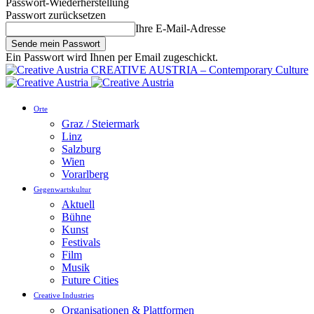
Passwort-Wiederherstellung
Passwort zurücksetzen
Ihre E-Mail-Adresse
Ein Passwort wird Ihnen per Email zugeschickt.
CREATIVE AUSTRIA – Contemporary Culture
Orte
Graz / Steiermark
Linz
Salzburg
Wien
Vorarlberg
Gegenwartskultur
Aktuell
Bühne
Kunst
Festivals
Film
Musik
Future Cities
Creative Industries
Organisationen & Plattformen