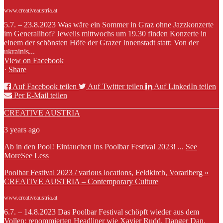
www.creativeaustria.at
5.7. – 23.8.2023 Was wäre ein Sommer in Graz ohne Jazzkonzerte
im Generalihof? Jeweils mittwochs um 19.30 finden Konzerte in
einem der schönsten Höfe der Grazer Innenstadt statt: Von der
ukrainis...
View on Facebook
·
Share
Auf Facebook teilen
Auf Twitter teilen
Auf LinkedIn teilen
Per E-Mail teilen
CREATIVE AUSTRIA
3 years ago
Ab in den Pool! Eintauchen ins Poolbar Festival 2023!
...
See
More
See Less
Poolbar Festival 2023 / various locations, Feldkirch, Vorarlberg »
CREATIVE AUSTRIA – Contemporary Culture
www.creativeaustria.at
6.7. – 14.8.2023 Das Poolbar Festival schöpft wieder aus dem
Vollen: renommierten Headliner wie Xavier Rudd, Danger Dan,