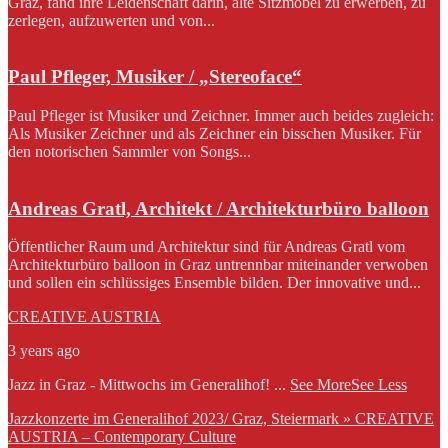
Graz, fand ihre Leidenschaft darin, alte Sitzmöbel zu erwerben, zu
zerlegen, aufzuwerten und von...
Paul Pfleger, Musiker / „Stereoface“
Paul Pfleger ist Musiker und Zeichner. Immer auch beides zugleich:
Als Musiker Zeichner und als Zeichner ein bisschen Musiker. Für
den notorischen Sammler von Songs...
Andreas Gratl, Architekt / Architekturbüro balloon
Öffentlicher Raum und Architektur sind für Andreas Gratl vom
Architekturbüro balloon in Graz untrennbar miteinander verwoben
und sollen ein schlüssiges Ensemble bilden. Der innovative und...
CREATIVE AUSTRIA
3 years ago
Jazz in Graz - Mittwochs im Generalihof!
...
See More
See Less
Jazzkonzerte im Generalihof 2023/ Graz, Steiermark » CREATIVE
AUSTRIA – Contemporary Culture