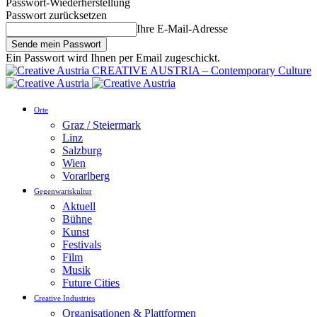
Passwort-Wiederherstellung
Passwort zurücksetzen
Ihre E-Mail-Adresse
Ein Passwort wird Ihnen per Email zugeschickt.
CREATIVE AUSTRIA – Contemporary Culture
Orte
Graz / Steiermark
Linz
Salzburg
Wien
Vorarlberg
Gegenwartskultur
Aktuell
Bühne
Kunst
Festivals
Film
Musik
Future Cities
Creative Industries
Organisationen & Plattformen