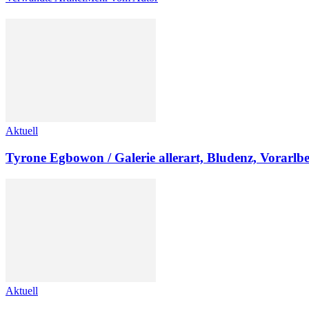
Aktuell
Tyrone Egbowon / Galerie allerart, Bludenz, Vorarlb
Aktuell