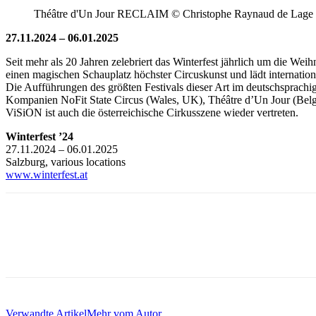
Théâtre d'Un Jour RECLAIM © Christophe Raynaud de Lage
27.11.2024 – 06.01.2025
Seit mehr als 20 Jahren zelebriert das Winterfest jährlich um die We
einen magischen Schauplatz höchster Circuskunst und lädt internati
Die Aufführungen des größten Festivals dieser Art im deutschsprachi
Kompanien NoFit State Circus (Wales, UK), Théâtre d’Un Jour (Belg
ViSiON ist auch die österreichische Cirkusszene wieder vertreten.
Winterfest ’24
27.11.2024 – 06.01.2025
Salzburg, various locations
www.winterfest.at
Verwandte Artikel
Mehr vom Autor