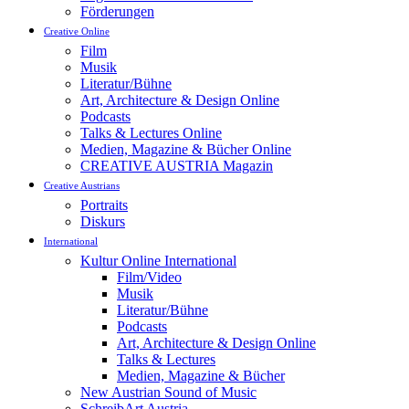
Förderungen
Creative Online
Film
Musik
Literatur/Bühne
Art, Architecture & Design Online
Podcasts
Talks & Lectures Online
Medien, Magazine & Bücher Online
CREATIVE AUSTRIA Magazin
Creative Austrians
Portraits
Diskurs
International
Kultur Online International
Film/Video
Musik
Literatur/Bühne
Podcasts
Art, Architecture & Design Online
Talks & Lectures
Medien, Magazine & Bücher
New Austrian Sound of Music
SchreibArt Austria