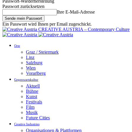
Passwort-Wiederherstellung
Passwort zurücksetzen
Ihre E-Mail-Adresse
Ein Passwort wird Ihnen per Email zugeschickt.
CREATIVE AUSTRIA – Contemporary Culture
Orte
Graz / Steiermark
Linz
Salzburg
Wien
Vorarlberg
Gegenwartskultur
Aktuell
Bühne
Kunst
Festivals
Film
Musik
Future Cities
Creative Industries
Organisationen & Plattformen