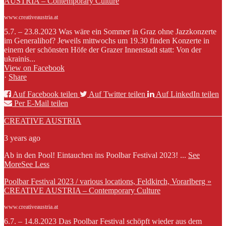
AUSTRIA – Contemporary Culture
www.creativeaustria.at
5.7. – 23.8.2023 Was wäre ein Sommer in Graz ohne Jazzkonzerte
im Generalihof? Jeweils mittwochs um 19.30 finden Konzerte in
einem der schönsten Höfe der Grazer Innenstadt statt: Von der
ukrainis...
View on Facebook
·
Share
Auf Facebook teilen
Auf Twitter teilen
Auf LinkedIn teilen
Per E-Mail teilen
CREATIVE AUSTRIA
3 years ago
Ab in den Pool! Eintauchen ins Poolbar Festival 2023!
...
See
More
See Less
Poolbar Festival 2023 / various locations, Feldkirch, Vorarlberg »
CREATIVE AUSTRIA – Contemporary Culture
www.creativeaustria.at
6.7. – 14.8.2023 Das Poolbar Festival schöpft wieder aus dem