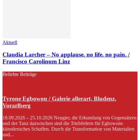
Aktuell
Claudia Larcher – No applause. no life. no pain. /
Francisco Carolinum Linz
Beliebte Beiträge
Tyrone Egbowon / Galerie allerart, Bludenz,
Vorarlberg
18.09.2026 – 25.10.2026 Neugier, die Erkundung von Gegensätzen
und der Tanz dazwischen sind die Triebfedern für Egbowons
künstlerisches Schaffen. Durch die Transformation von Materialien
und...