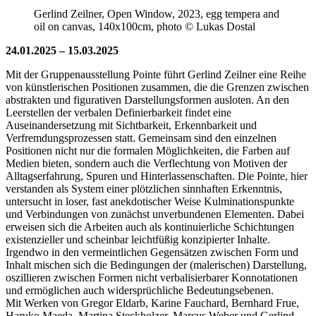
Gerlind Zeilner, Open Window, 2023, egg tempera and
oil on canvas, 140x100cm, photo © Lukas Dostal
24.01.2025 – 15.03.2025
Mit der Gruppenausstellung Pointe führt Gerlind Zeilner eine Reihe
von künstlerischen Positionen zusammen, die die Grenzen zwischen
abstrakten und figurativen Darstellungsformen ausloten. An den
Leerstellen der verbalen Definierbarkeit findet eine
Auseinandersetzung mit Sichtbarkeit, Erkennbarkeit und
Verfremdungsprozessen statt. Gemeinsam sind den einzelnen
Positionen nicht nur die formalen Möglichkeiten, die Farben auf
Medien bieten, sondern auch die Verflechtung von Motiven der
Alltagserfahrung, Spuren und Hinterlassenschaften. Die Pointe, hier
verstanden als System einer plötzlichen sinnhaften Erkenntnis,
untersucht in loser, fast anekdotischer Weise Kulminationspunkte
und Verbindungen von zunächst unverbundenen Elementen. Dabei
erweisen sich die Arbeiten auch als kontinuierliche Schichtungen
existenzieller und scheinbar leichtfüßig konzipierter Inhalte.
Irgendwo in den vermeintlichen Gegensätzen zwischen Form und
Inhalt mischen sich die Bedingungen der (malerischen) Darstellung,
oszillieren zwischen Formen nicht verbalisierbarer Konnotationen
und ermöglichen auch widersprüchliche Bedeutungsebenen.
Mit Werken von Gregor Eldarb, Karine Fauchard, Bernhard Frue,
Haruko Maeda, Martina Steckholzer, Marcus Weber und Gerlind