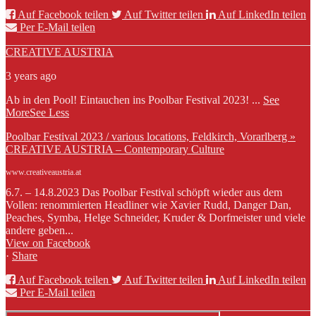
Auf Facebook teilen
Auf Twitter teilen
Auf LinkedIn teilen
Per E-Mail teilen
CREATIVE AUSTRIA
3 years ago
Ab in den Pool! Eintauchen ins Poolbar Festival 2023!
...
See
More
See Less
Poolbar Festival 2023 / various locations, Feldkirch, Vorarlberg »
CREATIVE AUSTRIA – Contemporary Culture
www.creativeaustria.at
6.7. – 14.8.2023 Das Poolbar Festival schöpft wieder aus dem
Vollen: renommierten Headliner wie Xavier Rudd, Danger Dan,
Peaches, Symba, Helge Schneider, Kruder & Dorfmeister und viele
andere geben...
View on Facebook
·
Share
Auf Facebook teilen
Auf Twitter teilen
Auf LinkedIn teilen
Per E-Mail teilen