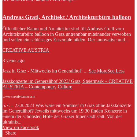
Andreas Gratl, Architekt / Architekturbüro balloon
Öffentlicher Raum und Architektur sind für Andreas Gratl vom
Architekturbüro balloon in Graz untrennbar miteinander verwoben
und sollen ein schlüssiges Ensemble bilden. Der innovative und...
CREATIVE AUSTRIA
3 years ago
Jazz in Graz - Mittwochs im Generalihof!
...
See More
See Less
Jazzkonzerte im Generalihof 2023/ Graz, Steiermark » CREATIVE
AUSTRIA – Contemporary Culture
www.creativeaustria.at
5.7. – 23.8.2023 Was wäre ein Sommer in Graz ohne Jazzkonzerte
im Generalihof? Jeweils mittwochs um 19.30 finden Konzerte in
einem der schönsten Höfe der Grazer Innenstadt statt: Von der
ukrainis...
View on Facebook
·
Share