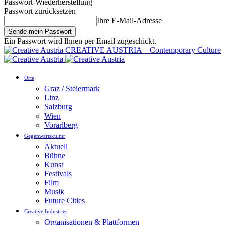
Passwort-Wiederherstellung
Passwort zurücksetzen
Ihre E-Mail-Adresse
Ein Passwort wird Ihnen per Email zugeschickt.
CREATIVE AUSTRIA – Contemporary Culture
Orte
Graz / Steiermark
Linz
Salzburg
Wien
Vorarlberg
Gegenwartskultur
Aktuell
Bühne
Kunst
Festivals
Film
Musik
Future Cities
Creative Industries
Organisationen & Plattformen