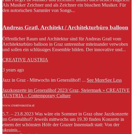
Als Musiker Zeichner und als Zeichner ein bisschen Musiker. Für
den notorischen Sammler von Songs...
Andreas Gratl, Architekt / Architekturbüro balloon
Öffentlicher Raum und Architektur sind für Andreas Gratl vom
Architekturbüro balloon in Graz untrennbar miteinander verwoben
und sollen ein schlüssiges Ensemble bilden. Der innovative und...
CREATIVE AUSTRIA
3 years ago
Jazz in Graz - Mittwochs im Generalihof!
...
See More
See Less
Jazzkonzerte im Generalihof 2023/ Graz, Steiermark » CREATIVE
AUSTRIA – Contemporary Culture
www.creativeaustria.at
5.7. – 23.8.2023 Was wäre ein Sommer in Graz ohne Jazzkonzerte
im Generalihof? Jeweils mittwochs um 19.30 finden Konzerte in
einem der schönsten Höfe der Grazer Innenstadt statt: Von der
ukrainis...