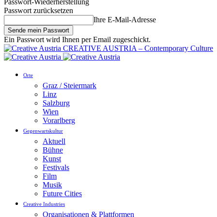
Passwort-Wiederherstellung
Passwort zurücksetzen
Ihre E-Mail-Adresse
Ein Passwort wird Ihnen per Email zugeschickt.
CREATIVE AUSTRIA – Contemporary Culture
Orte
Graz / Steiermark
Linz
Salzburg
Wien
Vorarlberg
Gegenwartskultur
Aktuell
Bühne
Kunst
Festivals
Film
Musik
Future Cities
Creative Industries
Organisationen & Plattformen