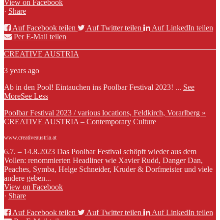
View on Facebook
·
Share
Auf Facebook teilen
Auf Twitter teilen
Auf LinkedIn teilen
Per E-Mail teilen
CREATIVE AUSTRIA
3 years ago
Ab in den Pool! Eintauchen ins Poolbar Festival 2023!
...
See
More
See Less
Poolbar Festival 2023 / various locations, Feldkirch, Vorarlberg »
CREATIVE AUSTRIA – Contemporary Culture
www.creativeaustria.at
6.7. – 14.8.2023 Das Poolbar Festival schöpft wieder aus dem
Vollen: renommierten Headliner wie Xavier Rudd, Danger Dan,
Peaches, Symba, Helge Schneider, Kruder & Dorfmeister und viele
andere geben...
View on Facebook
·
Share
Auf Facebook teilen
Auf Twitter teilen
Auf LinkedIn teilen