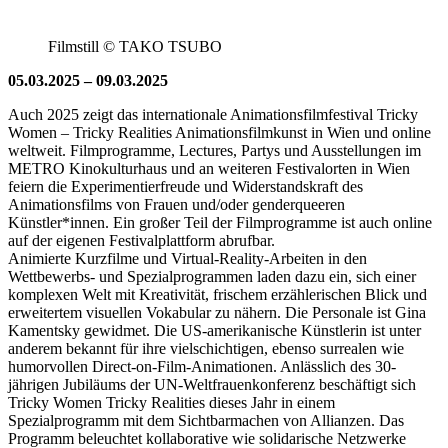
Filmstill © TAKO TSUBO
05.03.2025 – 09.03.2025
Auch 2025 zeigt das internationale Animationsfilmfestival Tricky
Women – Tricky Realities Animationsfilmkunst in Wien und online
weltweit. Filmprogramme, Lectures, Partys und Ausstellungen im
METRO Kinokulturhaus und an weiteren Festivalorten in Wien
feiern die Experimentierfreude und Widerstandskraft des
Animationsfilms von Frauen und/oder genderqueeren
Künstler*innen. Ein großer Teil der Filmprogramme ist auch online
auf der eigenen Festivalplattform abrufbar.
Animierte Kurzfilme und Virtual-Reality-Arbeiten in den
Wettbewerbs- und Spezialprogrammen laden dazu ein, sich einer
komplexen Welt mit Kreativität, frischem erzählerischen Blick und
erweitertem visuellen Vokabular zu nähern. Die Personale ist Gina
Kamentsky gewidmet. Die US-amerikanische Künstlerin ist unter
anderem bekannt für ihre vielschichtigen, ebenso surrealen wie
humorvollen Direct-on-Film-Animationen. Anlässlich des 30-
jährigen Jubiläums der UN-Weltfrauenkonferenz beschäftigt sich
Tricky Women Tricky Realities dieses Jahr in einem
Spezialprogramm mit dem Sichtbarmachen von Allianzen. Das
Programm beleuchtet kollaborative wie solidarische Netzwerke