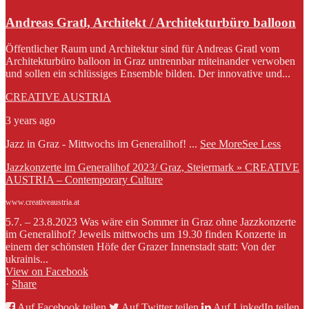
Andreas Gratl, Architekt / Architekturbüro balloon
Öffentlicher Raum und Architektur sind für Andreas Gratl vom
Architekturbüro balloon in Graz untrennbar miteinander verwoben
und sollen ein schlüssiges Ensemble bilden. Der innovative und...
CREATIVE AUSTRIA
3 years ago
Jazz in Graz - Mittwochs im Generalihof!
...
See More
See Less
Jazzkonzerte im Generalihof 2023/ Graz, Steiermark » CREATIVE
AUSTRIA – Contemporary Culture
www.creativeaustria.at
5.7. – 23.8.2023 Was wäre ein Sommer in Graz ohne Jazzkonzerte
im Generalihof? Jeweils mittwochs um 19.30 finden Konzerte in
einem der schönsten Höfe der Grazer Innenstadt statt: Von der
ukrainis...
View on Facebook
·
Share
Auf Facebook teilen
Auf Twitter teilen
Auf LinkedIn teilen