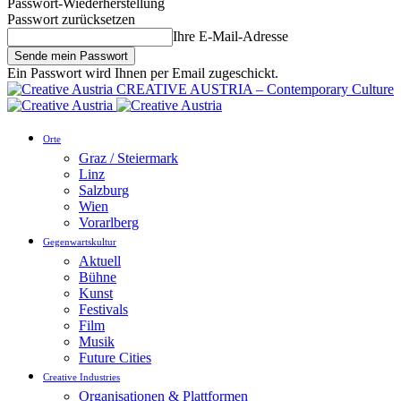
Passwort-Wiederherstellung
Passwort zurücksetzen
Ihre E-Mail-Adresse
Ein Passwort wird Ihnen per Email zugeschickt.
CREATIVE AUSTRIA – Contemporary Culture
Orte
Graz / Steiermark
Linz
Salzburg
Wien
Vorarlberg
Gegenwartskultur
Aktuell
Bühne
Kunst
Festivals
Film
Musik
Future Cities
Creative Industries
Organisationen & Plattformen