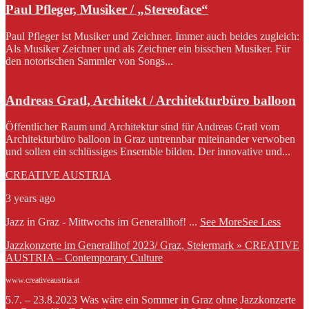
Paul Pfleger, Musiker / „Stereoface“
Paul Pfleger ist Musiker und Zeichner. Immer auch beides zugleich:
Als Musiker Zeichner und als Zeichner ein bisschen Musiker. Für
den notorischen Sammler von Songs...
Andreas Gratl, Architekt / Architekturbüro balloon
Öffentlicher Raum und Architektur sind für Andreas Gratl vom
Architekturbüro balloon in Graz untrennbar miteinander verwoben
und sollen ein schlüssiges Ensemble bilden. Der innovative und...
CREATIVE AUSTRIA
3 years ago
Jazz in Graz - Mittwochs im Generalihof!
...
See More
See Less
Jazzkonzerte im Generalihof 2023/ Graz, Steiermark » CREATIVE
AUSTRIA – Contemporary Culture
www.creativeaustria.at
5.7. – 23.8.2023 Was wäre ein Sommer in Graz ohne Jazzkonzerte