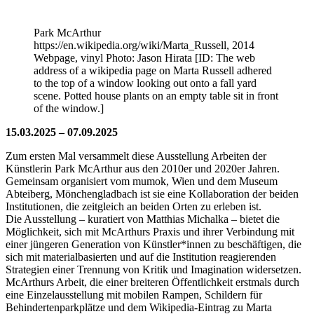
Park McArthur
https://en.wikipedia.org/wiki/Marta_Russell, 2014
Webpage, vinyl Photo: Jason Hirata [ID: The web
address of a wikipedia page on Marta Russell adhered
to the top of a window looking out onto a fall yard
scene. Potted house plants on an empty table sit in front
of the window.]
15.03.2025 – 07.09.2025
Zum ersten Mal versammelt diese Ausstellung Arbeiten der
Künstlerin Park McArthur aus den 2010er und 2020er Jahren.
Gemeinsam organisiert vom mumok, Wien und dem Museum
Abteiberg, Mönchengladbach ist sie eine Kollaboration der beiden
Institutionen, die zeitgleich an beiden Orten zu erleben ist.
Die Ausstellung – kuratiert von Matthias Michalka – bietet die
Möglichkeit, sich mit McArthurs Praxis und ihrer Verbindung mit
einer jüngeren Generation von Künstler*innen zu beschäftigen, die
sich mit materialbasierten und auf die Institution reagierenden
Strategien einer Trennung von Kritik und Imagination widersetzen.
McArthurs Arbeit, die einer breiteren Öffentlichkeit erstmals durch
eine Einzelausstellung mit mobilen Rampen, Schildern für
Behindertenparkplätze und dem Wikipedia-Eintrag zu Marta