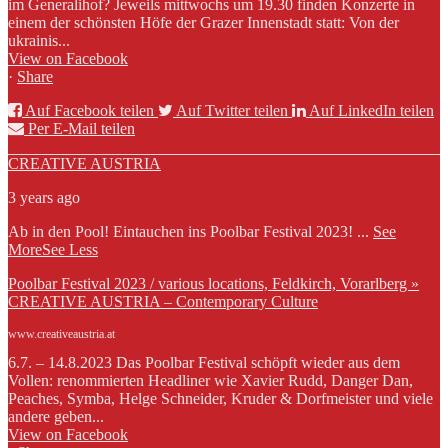
im Generalihof? Jeweils mittwochs um 19.30 finden Konzerte in
einem der schönsten Höfe der Grazer Innenstadt statt: Von der
ukrainis...
View on Facebook
·
Share
Auf Facebook teilen
Auf Twitter teilen
Auf LinkedIn teilen
Per E-Mail teilen
CREATIVE AUSTRIA
3 years ago
Ab in den Pool! Eintauchen ins Poolbar Festival 2023!
...
See
More
See Less
Poolbar Festival 2023 / various locations, Feldkirch, Vorarlberg »
CREATIVE AUSTRIA – Contemporary Culture
www.creativeaustria.at
6.7. – 14.8.2023 Das Poolbar Festival schöpft wieder aus dem
Vollen: renommierten Headliner wie Xavier Rudd, Danger Dan,
Peaches, Symba, Helge Schneider, Kruder & Dorfmeister und viele
andere geben...
View on Facebook