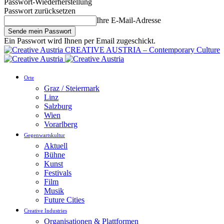
Passwort-Wiederherstellung
Passwort zurücksetzen
Ihre E-Mail-Adresse
Ein Passwort wird Ihnen per Email zugeschickt.
CREATIVE AUSTRIA – Contemporary Culture
Orte
Graz / Steiermark
Linz
Salzburg
Wien
Vorarlberg
Gegenwartskultur
Aktuell
Bühne
Kunst
Festivals
Film
Musik
Future Cities
Creative Industries
Organisationen & Plattformen