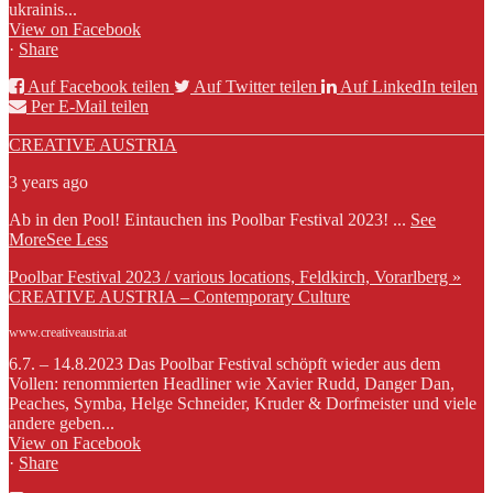
ukrainis...
View on Facebook
·
Share
Auf Facebook teilen
Auf Twitter teilen
Auf LinkedIn teilen
Per E-Mail teilen
CREATIVE AUSTRIA
3 years ago
Ab in den Pool! Eintauchen ins Poolbar Festival 2023!
...
See
More
See Less
Poolbar Festival 2023 / various locations, Feldkirch, Vorarlberg »
CREATIVE AUSTRIA – Contemporary Culture
www.creativeaustria.at
6.7. – 14.8.2023 Das Poolbar Festival schöpft wieder aus dem
Vollen: renommierten Headliner wie Xavier Rudd, Danger Dan,
Peaches, Symba, Helge Schneider, Kruder & Dorfmeister und viele
andere geben...
View on Facebook
·
Share