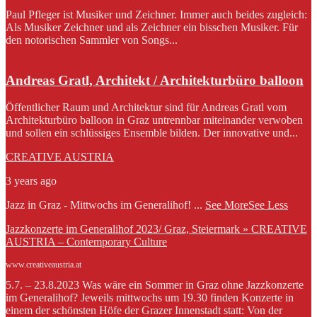
Paul Pfleger ist Musiker und Zeichner. Immer auch beides zugleich:
Als Musiker Zeichner und als Zeichner ein bisschen Musiker. Für
den notorischen Sammler von Songs...
Andreas Gratl, Architekt / Architekturbüro balloon
Öffentlicher Raum und Architektur sind für Andreas Gratl vom
Architekturbüro balloon in Graz untrennbar miteinander verwoben
und sollen ein schlüssiges Ensemble bilden. Der innovative und...
CREATIVE AUSTRIA
3 years ago
Jazz in Graz - Mittwochs im Generalihof!
...
See More
See Less
Jazzkonzerte im Generalihof 2023/ Graz, Steiermark » CREATIVE
AUSTRIA – Contemporary Culture
www.creativeaustria.at
5.7. – 23.8.2023 Was wäre ein Sommer in Graz ohne Jazzkonzerte
im Generalihof? Jeweils mittwochs um 19.30 finden Konzerte in
einem der schönsten Höfe der Grazer Innenstadt statt: Von der