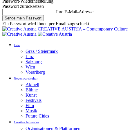
Passwort-Wiederherstellung
Passwort zurücksetzen
Ihre E-Mail-Adresse
Ein Passwort wird Ihnen per Email zugeschickt.
CREATIVE AUSTRIA – Contemporary Culture
Orte
Graz / Steiermark
Linz
Salzburg
Wien
Vorarlberg
Gegenwartskultur
Aktuell
Bühne
Kunst
Festivals
Film
Musik
Future Cities
Creative Industries
Organisationen & Plattformen