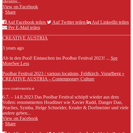
ukrainis...
View on Facebook
·
Share
Auf Facebook teilen
Auf Twitter teilen
Auf LinkedIn teilen
Per E-Mail teilen
CREATIVE AUSTRIA
3 years ago
Ab in den Pool! Eintauchen ins Poolbar Festival 2023!
...
See
More
See Less
Poolbar Festival 2023 / various locations, Feldkirch, Vorarlberg »
CREATIVE AUSTRIA – Contemporary Culture
www.creativeaustria.at
6.7. – 14.8.2023 Das Poolbar Festival schöpft wieder aus dem
Vollen: renommierten Headliner wie Xavier Rudd, Danger Dan,
Peaches, Symba, Helge Schneider, Kruder & Dorfmeister und viele
andere geben...
View on Facebook
·
Share