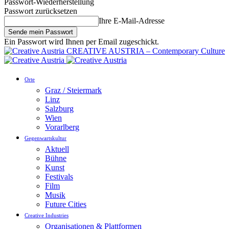
Passwort-Wiederherstellung
Passwort zurücksetzen
Ihre E-Mail-Adresse
Ein Passwort wird Ihnen per Email zugeschickt.
CREATIVE AUSTRIA – Contemporary Culture
Orte
Graz / Steiermark
Linz
Salzburg
Wien
Vorarlberg
Gegenwartskultur
Aktuell
Bühne
Kunst
Festivals
Film
Musik
Future Cities
Creative Industries
Organisationen & Plattformen