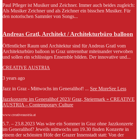
Paul Pfleger ist Musiker und Zeichner. Immer auch beides zugleich:
Als Musiker Zeichner und als Zeichner ein bisschen Musiker. Für
den notorischen Sammler von Songs...
Andreas Gratl, Architekt / Architekturbüro balloon
Öffentlicher Raum und Architektur sind für Andreas Gratl vom
Architekturbüro balloon in Graz untrennbar miteinander verwoben
und sollen ein schlüssiges Ensemble bilden. Der innovative und...
CREATIVE AUSTRIA
3 years ago
Jazz in Graz - Mittwochs im Generalihof!
...
See More
See Less
Jazzkonzerte im Generalihof 2023/ Graz, Steiermark » CREATIVE
AUSTRIA – Contemporary Culture
www.creativeaustria.at
5.7. – 23.8.2023 Was wäre ein Sommer in Graz ohne Jazzkonzerte
im Generalihof? Jeweils mittwochs um 19.30 finden Konzerte in
einem der schönsten Höfe der Grazer Innenstadt statt: Von der