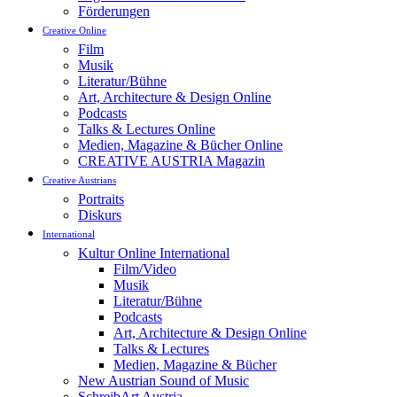
Förderungen
Creative Online
Film
Musik
Literatur/Bühne
Art, Architecture & Design Online
Podcasts
Talks & Lectures Online
Medien, Magazine & Bücher Online
CREATIVE AUSTRIA Magazin
Creative Austrians
Portraits
Diskurs
International
Kultur Online International
Film/Video
Musik
Literatur/Bühne
Podcasts
Art, Architecture & Design Online
Talks & Lectures
Medien, Magazine & Bücher
New Austrian Sound of Music
SchreibArt Austria