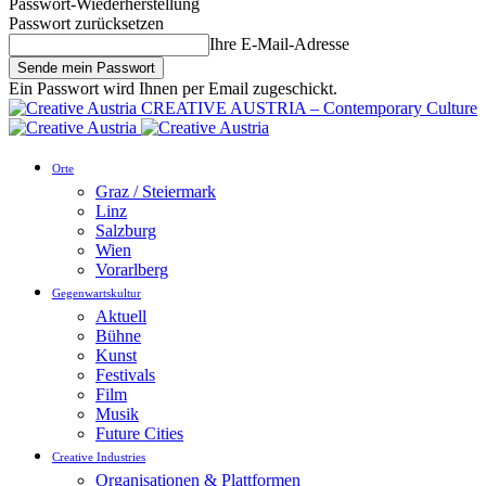
Passwort-Wiederherstellung
Passwort zurücksetzen
Ihre E-Mail-Adresse
Ein Passwort wird Ihnen per Email zugeschickt.
CREATIVE AUSTRIA – Contemporary Culture
Orte
Graz / Steiermark
Linz
Salzburg
Wien
Vorarlberg
Gegenwartskultur
Aktuell
Bühne
Kunst
Festivals
Film
Musik
Future Cities
Creative Industries
Organisationen & Plattformen