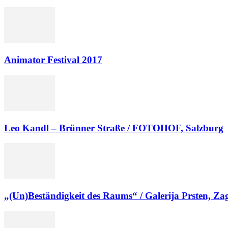
Animator Festival 2017
Leo Kandl – Brünner Straße / FOTOHOF, Salzburg
„(Un)Beständigkeit des Raums“ / Galerija Prsten, Za