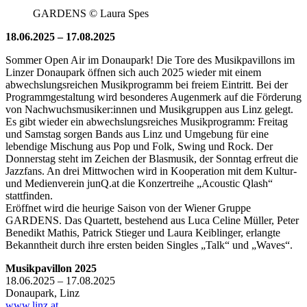
GARDENS © Laura Spes
18.06.2025 – 17.08.2025
Sommer Open Air im Donaupark! Die Tore des Musikpavillons im
Linzer Donaupark öffnen sich auch 2025 wieder mit einem
abwechslungsreichen Musikprogramm bei freiem Eintritt. Bei der
Programmgestaltung wird besonderes Augenmerk auf die Förderung
von Nachwuchsmusiker:innen und Musikgruppen aus Linz gelegt.
Es gibt wieder ein abwechslungsreiches Musikprogramm: Freitag
und Samstag sorgen Bands aus Linz und Umgebung für eine
lebendige Mischung aus Pop und Folk, Swing und Rock. Der
Donnerstag steht im Zeichen der Blasmusik, der Sonntag erfreut die
Jazzfans. An drei Mittwochen wird in Kooperation mit dem Kultur-
und Medienverein junQ.at die Konzertreihe „Acoustic Qlash“
stattfinden.
Eröffnet wird die heurige Saison von der Wiener Gruppe
GARDENS. Das Quartett, bestehend aus Luca Celine Müller, Peter
Benedikt Mathis, Patrick Stieger und Laura Keiblinger, erlangte
Bekanntheit durch ihre ersten beiden Singles „Talk“ und „Waves“.
Musikpavillon 2025
18.06.2025 – 17.08.2025
Donaupark, Linz
www.linz.at