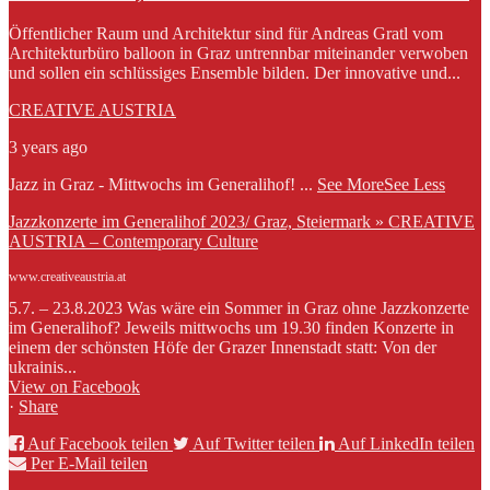
Öffentlicher Raum und Architektur sind für Andreas Gratl vom
Architekturbüro balloon in Graz untrennbar miteinander verwoben
und sollen ein schlüssiges Ensemble bilden. Der innovative und...
CREATIVE AUSTRIA
3 years ago
Jazz in Graz - Mittwochs im Generalihof!
...
See More
See Less
Jazzkonzerte im Generalihof 2023/ Graz, Steiermark » CREATIVE
AUSTRIA – Contemporary Culture
www.creativeaustria.at
5.7. – 23.8.2023 Was wäre ein Sommer in Graz ohne Jazzkonzerte
im Generalihof? Jeweils mittwochs um 19.30 finden Konzerte in
einem der schönsten Höfe der Grazer Innenstadt statt: Von der
ukrainis...
View on Facebook
·
Share
Auf Facebook teilen
Auf Twitter teilen
Auf LinkedIn teilen
Per E-Mail teilen