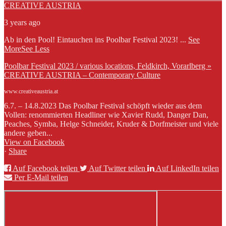
CREATIVE AUSTRIA
3 years ago
Ab in den Pool! Eintauchen ins Poolbar Festival 2023!
...
See
More
See Less
Poolbar Festival 2023 / various locations, Feldkirch, Vorarlberg »
CREATIVE AUSTRIA – Contemporary Culture
www.creativeaustria.at
6.7. – 14.8.2023 Das Poolbar Festival schöpft wieder aus dem
Vollen: renommierten Headliner wie Xavier Rudd, Danger Dan,
Peaches, Symba, Helge Schneider, Kruder & Dorfmeister und viele
andere geben...
View on Facebook
·
Share
Auf Facebook teilen
Auf Twitter teilen
Auf LinkedIn teilen
Per E-Mail teilen