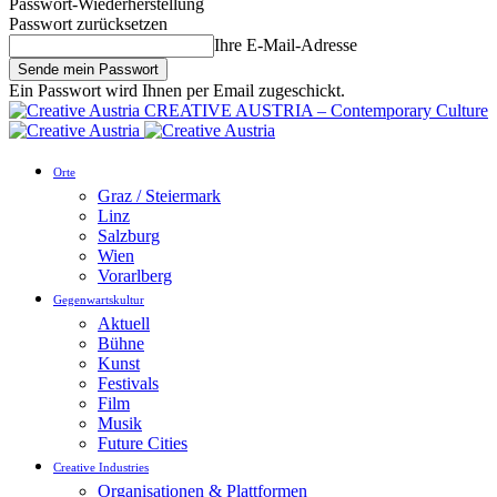
Passwort-Wiederherstellung
Passwort zurücksetzen
Ihre E-Mail-Adresse
Ein Passwort wird Ihnen per Email zugeschickt.
CREATIVE AUSTRIA – Contemporary Culture
Orte
Graz / Steiermark
Linz
Salzburg
Wien
Vorarlberg
Gegenwartskultur
Aktuell
Bühne
Kunst
Festivals
Film
Musik
Future Cities
Creative Industries
Organisationen & Plattformen