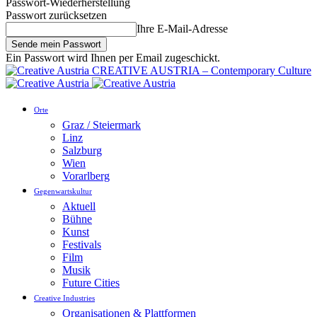
Passwort-Wiederherstellung
Passwort zurücksetzen
Ihre E-Mail-Adresse
Ein Passwort wird Ihnen per Email zugeschickt.
CREATIVE AUSTRIA – Contemporary Culture
Orte
Graz / Steiermark
Linz
Salzburg
Wien
Vorarlberg
Gegenwartskultur
Aktuell
Bühne
Kunst
Festivals
Film
Musik
Future Cities
Creative Industries
Organisationen & Plattformen