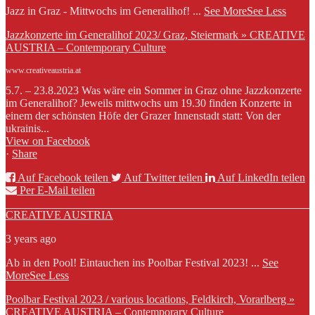
Jazz in Graz - Mittwochs im Generalihof!
...
See More
See Less
Jazzkonzerte im Generalihof 2023/ Graz, Steiermark » CREATIVE
AUSTRIA – Contemporary Culture
www.creativeaustria.at
5.7. – 23.8.2023 Was wäre ein Sommer in Graz ohne Jazzkonzerte
im Generalihof? Jeweils mittwochs um 19.30 finden Konzerte in
einem der schönsten Höfe der Grazer Innenstadt statt: Von der
ukrainis...
View on Facebook
·
Share
Auf Facebook teilen
Auf Twitter teilen
Auf LinkedIn teilen
Per E-Mail teilen
CREATIVE AUSTRIA
3 years ago
Ab in den Pool! Eintauchen ins Poolbar Festival 2023!
...
See
More
See Less
Poolbar Festival 2023 / various locations, Feldkirch, Vorarlberg »
CREATIVE AUSTRIA – Contemporary Culture